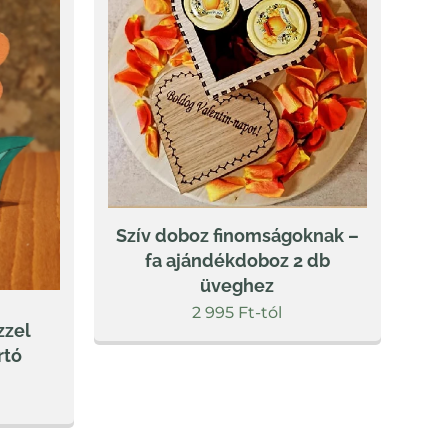
Szív doboz finomságoknak –
fa ajándékdoboz 2 db
üveghez
2 995
Ft
-tól
zzel
rtó