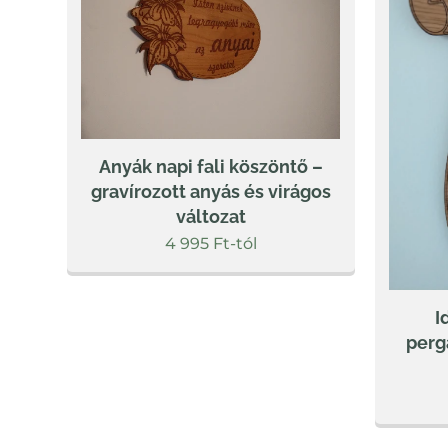
Anyák napi fali köszöntő –
gravírozott anyás és virágos
változat
4 995
Ft
-tól
I
perg