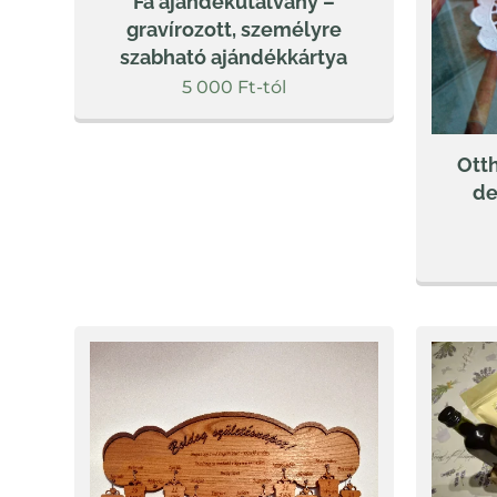
Fa ajándékutalvány –
gravírozott, személyre
szabható ajándékkártya
5 000
Ft
-tól
Otth
de