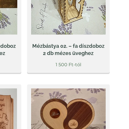
szdoboz
Mézbástya 02. – fa díszdoboz
ez
2 db mézes üveghez
1 500
Ft
-tól