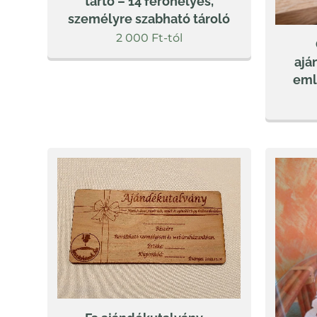
tartó – 14 férőhelyes,
személyre szabható tároló
2 000
Ft
-tól
ajá
eml