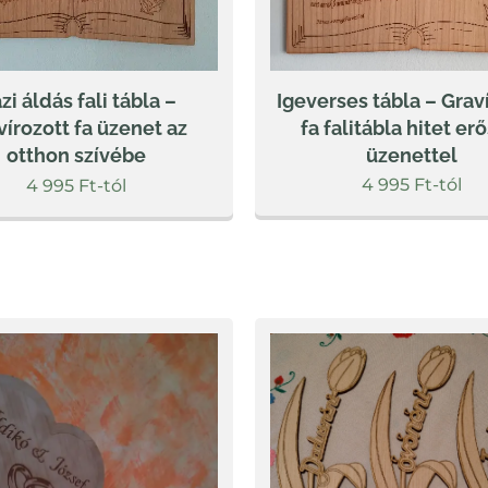
Igeverses tábla – Grav
zi áldás fali tábla –
fa falitábla hitet er
vírozott fa üzenet az
üzenettel
otthon szívébe
4 995
Ft
-tól
4 995
Ft
-tól