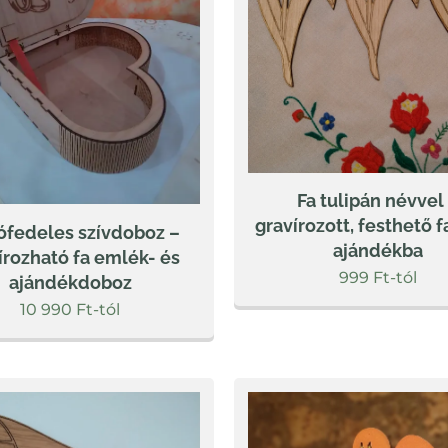
Fa tulipán névvel
gravírozott, festhető f
ófedeles szívdoboz –
ajándékba
írozható fa emlék- és
999
Ft
-tól
ajándékdoboz
10 990
Ft
-tól