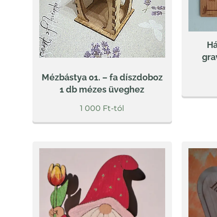
Há
gra
Mézbástya 01. – fa díszdoboz
1 db mézes üveghez
1 000
Ft
-tól