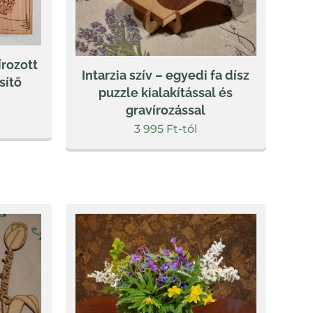
írozott
Intarzia szív – egyedi fa dísz
ősítő
puzzle kialakítással és
gravírozással
3 995
Ft
-tól