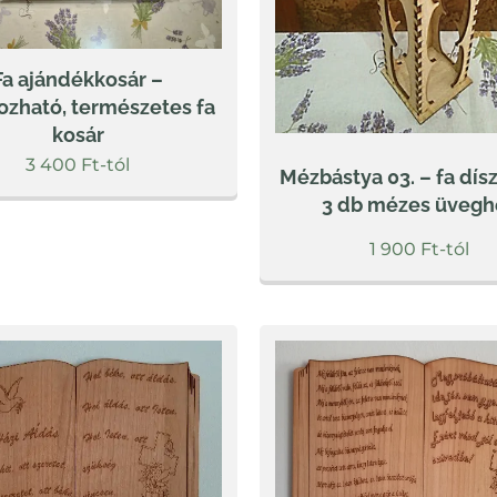
Fa ajándékkosár –
ozható, természetes fa
kosár
3 400
Ft
-tól
Mézbástya 03. – fa dí
3 db mézes üvegh
1 900
Ft
-tól