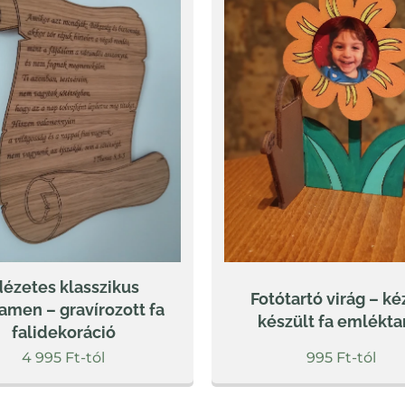
dézetes klasszikus
Fotótartó virág – ké
amen – gravírozott fa
készült fa emlékta
falidekoráció
4 995
Ft
-tól
995
Ft
-tól