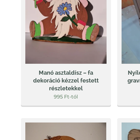
Manó asztaldísz – fa
Nyíl
dekoráció kézzel festett
grav
részletekkel
995
Ft
-tól