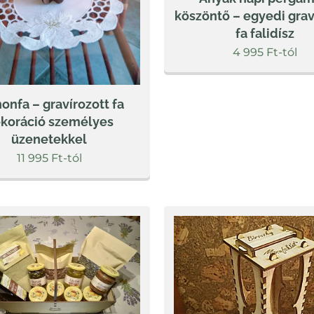
köszöntő – egyedi grav
fa falidísz
4 995
Ft
-tól
onfa – gravírozott fa
koráció személyes
üzenetekkel
11 995
Ft
-tól