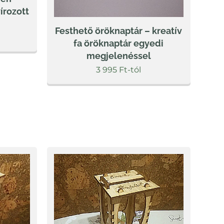
írozott
Festhető öröknaptár – kreatív
fa öröknaptár egyedi
megjelenéssel
3 995
Ft
-tól