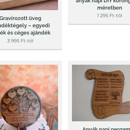
anyák napi DIY koron
méretben
1 295
Ft
-tól
Gravírozott üveg
ndéktégely – egyedi
ék és céges ajándék
3 995
Ft
-tól
Anyák napi perga