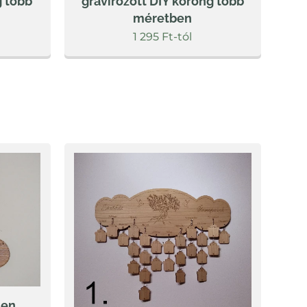
g több
gravírozott DIY korong több
méretben
1 295
Ft
-tól
men