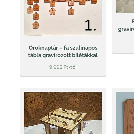
gravír
Öröknaptár – fa szülinapos
tábla gravírozott bilétákkal
9 995
Ft
-tól