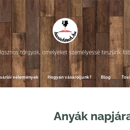
Hasznos tárgyak, amelyeket személyessé teszünk fá
sárlói vélemények
Hogyan vásároljunk?
Blog
Tov
Anyák napjár