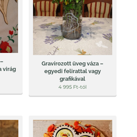
 –
Gravírozott üveg váza –
a virág
egyedi felirattal vagy
grafikával
4 995
Ft
-tól