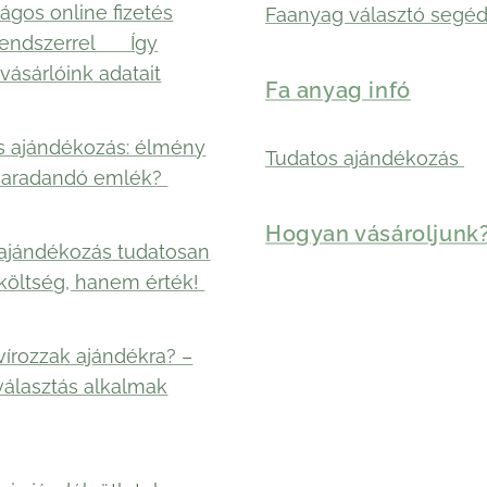
ágos online fizetés
Faanyag választó segéd
rendszerrel 🛡️ Így
vásárlóink adatait
Fa anyag infó
s ajándékozás: élmény
Tudatos ajándékozás
maradandó emlék?
Hogyan vásároljunk
ajándékozás tudatosan
költség, hanem érték!
vírozzak ajándékra? –
választás alkalmak