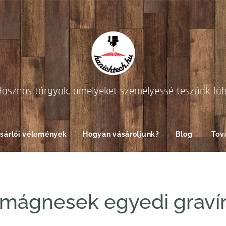
Hasznos tárgyak, amelyeket személyessé teszünk fá
sárlói vélemények
Hogyan vásároljunk?
Blog
Tov
őmágnesek egyedi gravír