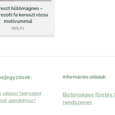
reszt hűtőmágnes –
rozott fa kereszt rózsa
motívummal
995
Ft
bejegyzések:
Információs oldalak:
 válassz faanyagot
Biztonságos fizetés 
zott ajándékhoz?
rendszerrel