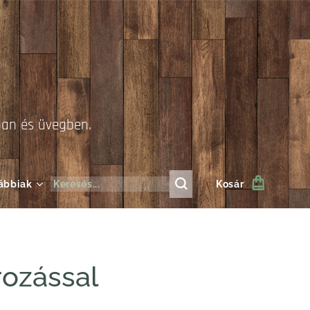
ban és üvegben.
ábbiak
Kosár
ozással