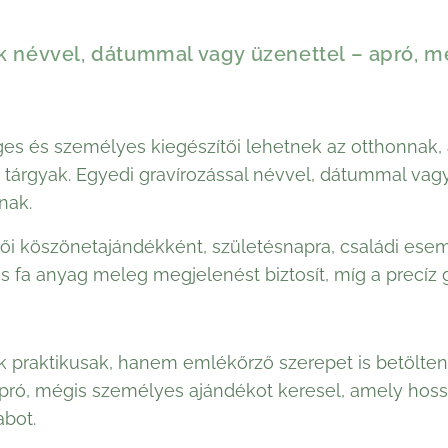
 névvel, dátummal vagy üzenettel – apró, 
es és személyes kiegészítői lehetnek az otthonnak,
tárgyak. Egyedi gravírozással névvel, dátummal vagy 
nak.
üvői köszönetajándékként, születésnapra, családi es
s fa anyag meleg megjelenést biztosít, míg a precíz 
praktikusak, hanem emlékőrző szerepet is betölten
pró, mégis személyes ajándékot keresel, amely hoss
bot.