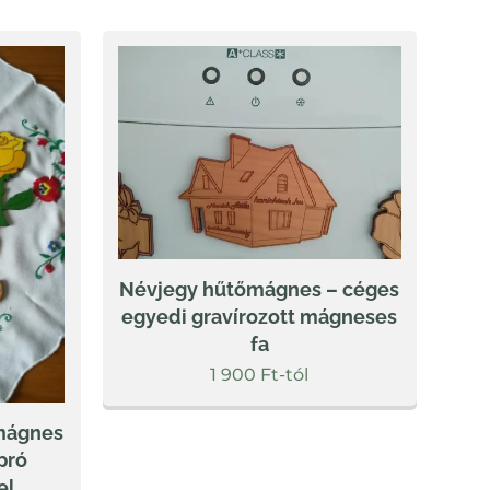
Névjegy hűtőmágnes – céges
egyedi gravírozott mágneses
fa
1 900
Ft
-tól
őmágnes
pró
el