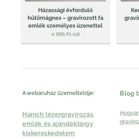
Házassági évforduló
Ke
hűtőmágnes – gravírozott fa
graví
emlék személyes üzenettel
4 995
Ft
-tól
A webáruház üzemeltetője:
Blog 
Hogyan
Hanich lézergravírozás,
gravíro
emlék és ajándéktárgy
kiskereskedelem