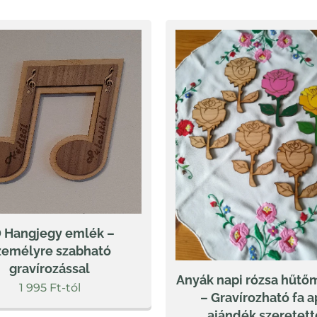
 Hangjegy emlék –
zemélyre szabható
gravírozással
Anyák napi rózsa hűt
1 995
Ft
-tól
– Gravírozható fa a
ajándék szeretett