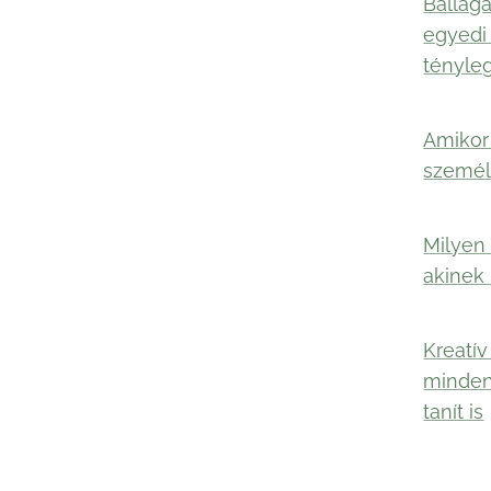
Ballagá
egyedi
tényle
Amikor 
személ
Milyen 
akinek
Kreatív
minden
tanít is