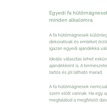
Egyedi fa hűtőmágnesek
minden alkalomra.
A fa hűtőmágnesek különleg
dekoratívak és emléket őrző 
igazán egyedi ajándékká vál
Ideális választás lehet esk
ajándékként is. A természete
tartós és jól látható marad.
A fa hűtőmágnesek nemcsak 
szem előtt vannak. Ha egy a
megtalálod a megfelelő dara