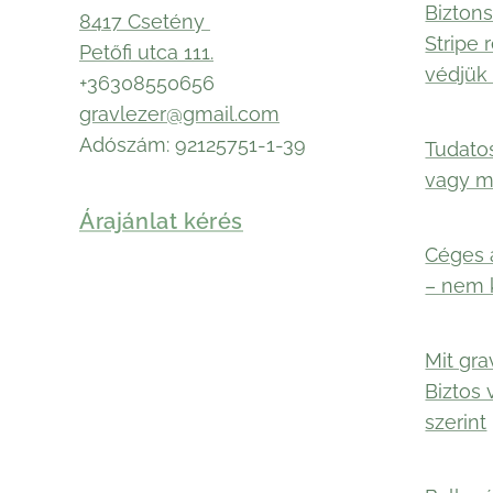
Biztons
8417 Csetény
Stripe 
Petőfi utca 111.
védjük 
+36308550656
gravlezer@gmail.com
Adószám: 92125751-1-39
Tudato
vagy 
Árajánlat kérés
Céges 
– nem 
Mit gra
Biztos 
szerint