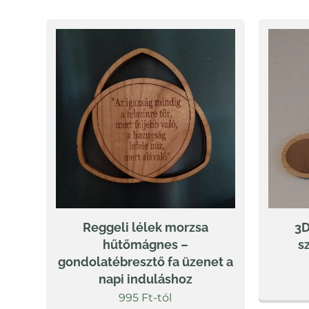
Reggeli lélek morzsa
3D
hűtőmágnes –
s
gondolatébresztő fa üzenet a
napi induláshoz
995
Ft
-tól