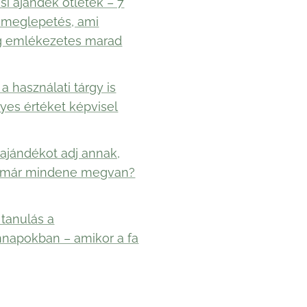
si ajándék ötletek – 7
 meglepetés, ami
g emlékezetes marad
a használati tárgy is
yes értéket képvisel
ajándékot adj annak,
 már mindene megvan?
 tanulás a
napokban – amikor a fa