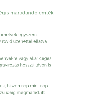
mégis maradandó emlék
 amelyek egyszerre
rövid üzenettel ellátva
eményekre vagy akár céges
gravírozás hosszú távon is
ek, hiszen nap mint nap
zú ideig megmarad, itt