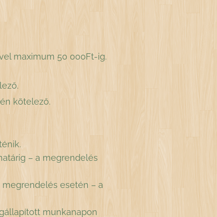
sével maximum 50 000Ft-ig.
lező.
tén kötelező.
énik.
khatárig – a megrendelés
tti megrendelés esetén – a
egállapított munkanapon