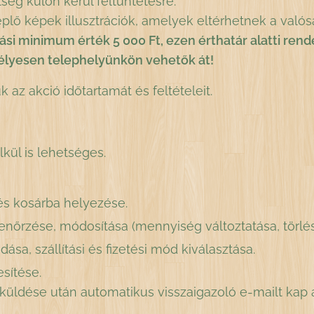
 külön kerül feltüntetésre.
eplő képek illusztrációk, amelyek eltérhetnek a valós
ási minimum érték 5 000 Ft, ezen érthatár alatti re
mélyesen telephelyünkön vehetők át!
k az akció időtartamát és feltételeit.
élkül is lehetséges.
és kosárba helyezése.
enőrzése, módosítása (mennyiség változtatása, törlés
sa, szállítási és fizetési mód kiválasztása.
sítése.
küldése után automatikus visszaigazoló e-mailt kap a