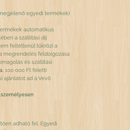
 megjelenő egyedi termékek)
 termékek automatikus
ben a szállítási díj
em feltétlenül tükrözi a
gy a megrendelés feldolgozása
magolás és szállítási
a.
100 000 Ft feletti
i ajánlatot ad a Vevő
ak személyesen
tően adható fel. Egyedi