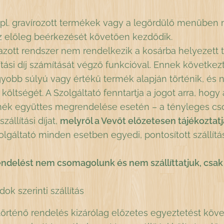
l. gravírozott termékek vagy a legördülő menüben
az előleg beérkezését követően kezdődik.
ott rendszer nem rendelkezik a kosárba helyezett
ítási díj számítását végző funkcióval. Ennek következté
yobb súlyú vagy értékű termék alapján történik, és n
i költségét. A Szolgáltató fenntartja a jogot arra, ho
ék együttes megrendelése esetén – a tényleges cso
állítási díjat,
melyről a Vevőt előzetesen tájékoztatj
áltató minden esetben egyedi, pontosított szállítás
 rendelést nem csomagolunk és nem szállíttatjuk, cs
ok szerinti szállítás
történő rendelés kizárólag előzetes egyeztetést köve