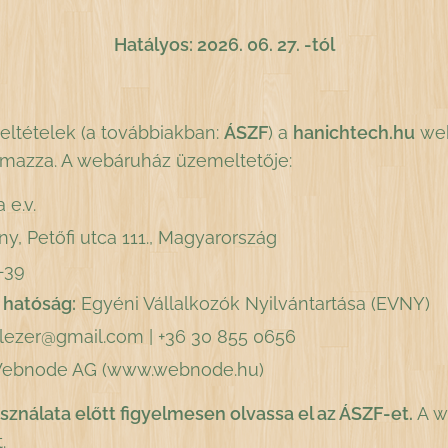
Hatályos: 2026. 06. 27. -tól
eltételek (a továbbiakban:
ÁSZF
) a
hanichtech.hu
web
almazza. A webáruház üzemeltetője:
 e.v.
y, Petőfi utca 111., Magyarország
-39
 hatóság:
Egyéni Vállalkozók Nyilvántartása (EVNY)
lezer@gmail.com | +36 30 855 0656
ebnode AG (www.webnode.hu)
ználata előtt figyelmesen olvassa el az ÁSZF-et.
A w
.