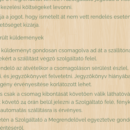
s kezelési költségeket levonni.
tja a jogot, hogy ismételt át nem vett rendelés ese
etőséget kizárja.
érült küldemények
 küldeményt gondosan csomagolva ad át a szállítónak.
ért a szállítást végző szolgáltató felel.
elő az átvételkor a csomagoláson sérülést észlel, k
i, és jegyzőkönyvet felvetetni. Jegyzőkönyv hiányába
gény érvényesítése korlátozott lehet.
 csak a csomag kibontását követően válik láthatóvá
 követő 24 órán belül jelezni a Szolgáltató felé, fé
utomatás szállításra is érvényes.
tén a Szolgáltató a Megrendelővel egyeztetve gondo
érítéséről.