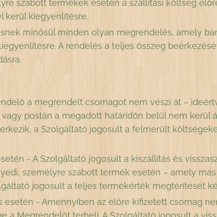
yre szabott termékek esetén a szállítási költség előr
 kerül kiegyenlítésre.
lésnek minősül minden olyan megrendelés, amely ban
 kiegyenlítésre. A rendelés a teljes összeg beérkezés
dásra.
elő a megrendelt csomagot nem veszi át – ideértve 
gy postán a megadott határidőn belül nem kerül át
érkezik, a Szolgáltató jogosult a felmerült költsége
tén - A Szolgáltató jogosult a kiszállítás és visszasz
Egyedi, személyre szabott termék esetén – amely má
lgáltató jogosult a teljes termékérték megtérítését ké
és esetén - Amennyiben az előre kifizetett csomag nem
ége a Megrendelőt terheli. A Szolgáltató jogosult a vi