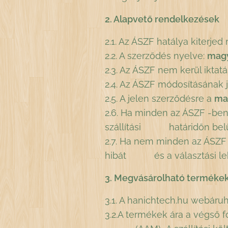
2. Alapvető rendelkezések
2.1. Az ÁSZF hatálya kiterje
2.2. A szerződés nyelve:
mag
2.3. Az ÁSZF nem kerül iktatá
2.4. Az ÁSZF módosításának j
2.5. A jelen szerződésre a
ma
2.6. Ha minden az ÁSZF -ben 
szállítási határidőn belül 
2.7. Ha nem minden az ÁSZF -
hibát és a választási le
3. Megvásárolható termékek,
3.1. A hanichtech.hu webáru
3.2.A termékek ára a végső 