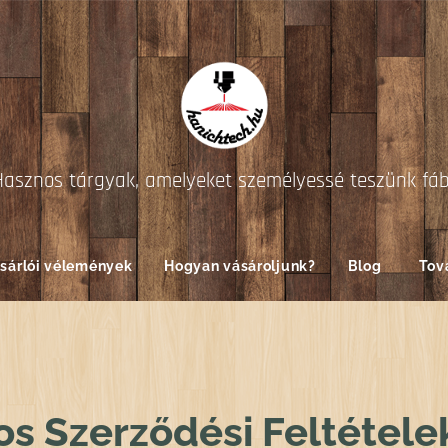
Hasznos tárgyak, amelyeket személyessé teszünk fá
sárlói vélemények
Hogyan vásároljunk?
Blog
Tov
os Szerződési Feltétele