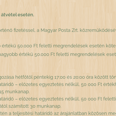
átvétel esetén.
történő fizetéssel, a Magyar Posta Zrt. közreműködé
értékű 50.000 Ft feletti megrendelések esetén köte
nagyobb értékű 50.000 Ft feletti megrendelések ese
ása hétfőtől péntekig 17:00 és 20:00 óra között tört
határidő – előzetes egyeztetés nélkül, 50 000 Ft érté
t 15 munkanap.
határidő – előzetes egyeztetés nélkül, 50 000 Ft fele
ától számított 30 munkanap.
én a teljesítési határidő az árajánlatban közösen m