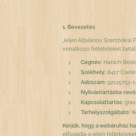
1. Bevezetés
Jelen Általános Szerződési F
vonatkozó feltételeket tart
Cégnév:
Hanich Beáta
Székhely:
8417 Csetén
Adószám:
92125751-1
Nyilvántartásba vevő
Kapcsolattartás:
grav
Tárhelyszolgáltató:
W
Kérjük, hogy a webáruház has
elfogadja a jelen feltételeket