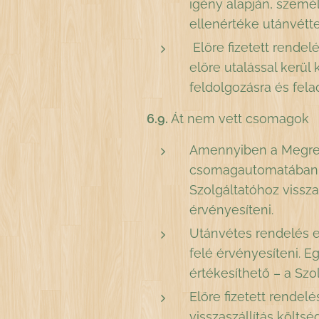
igény alapján, személ
ellenértéke utánvéttel
Előre fizetett rende
előre utalással kerül
feldolgozásra és fela
6.9.
Át nem vett csomagok
Amennyiben a Megrend
csomagautomatában va
Szolgáltatóhoz vissza
érvényesíteni.
Utánvétes rendelés ese
felé érvényesíteni. 
értékesíthető – a Szo
Előre fizetett rendel
visszaszállítás költs