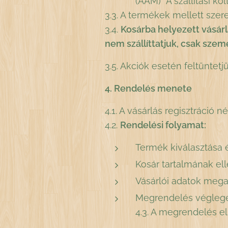
(AAM) A szállítási költség
3.3. A termékek mellett szer
3.4.
Kosárba helyezett vásárl
nem szállíttatjuk, csak sze
3.5. Akciók esetén feltüntetjü
4. Rendelés menete
4.1. A vásárlás regisztráció n
4.2.
Rendelési folyamat:
Termék kiválasztása 
Kosár tartalmának ell
Vásárlói adatok megadá
Megrendelés véglege
4.3. A megrendelés el