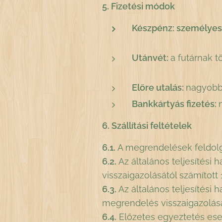
5. Fizetési módok
Készpénz:
személyes 
Utánvét:
a futárnak 
Előre utalás:
nagyobb 
Bankkártyás fizetés:
6. Szállítási feltételek
6.1.
A megrendelések feldolgoz
6.2.
Az általános teljesítési 
visszaigazolásától számítot
6.3.
Az általános teljesítési 
megrendelés visszaigazolás
6.4.
Előzetes egyeztetés eset