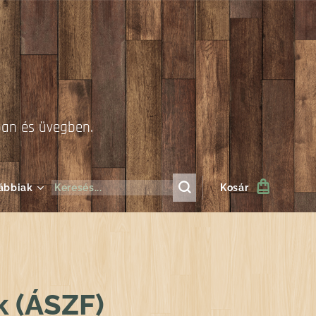
ban és üvegben.
ábbiak
Kosár
k (ÁSZF)