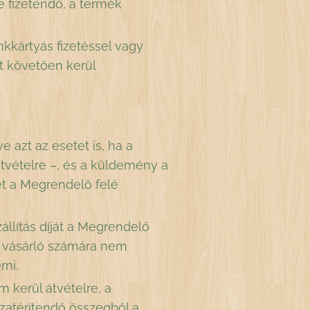
e fizetendő, a termék
kkártyás fizetéssel vagy
ét követően kerül
azt az esetet is, ha a
vételre –, és a küldemény a
ket a Megrendelő felé
állítás díját a Megrendelő
s vásárló számára nem
rni.
 kerül átvételre, a
sszatérítendő összegből a