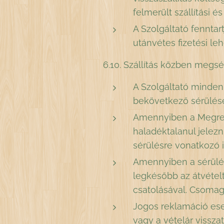
felmerült szállítási é
A Szolgáltató fenntar
utánvétes fizetési leh
6.10. Szállítás közben megs
A Szolgáltató minden
bekövetkező sérülések
Amennyiben a Megrend
haladéktalanul jelezn
sérülésre vonatkozó i
Amennyiben a sérülés
legkésőbb az átvételt
csatolásával. Csomaga
Jogos reklamáció ese
vagy a vételár visszat