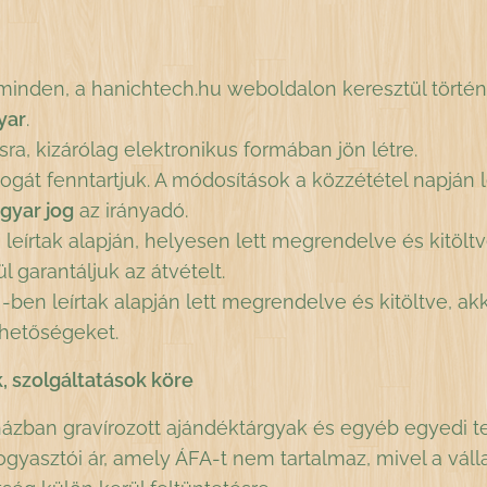
d minden, a hanichtech.hu weboldalon keresztül történ
yar
.
sra, kizárólag elektronikus formában jön létre.
ogát fenntartjuk. A módosítások a közzététel napján 
gyar jog
az irányadó.
leírtak alapján, helyesen lett megrendelve és kitöltve
garantáljuk az átvételt.
ben leírtak alapján lett megrendelve és kitöltve, ak
hetőségeket.
 szolgáltatások köre
házban gravírozott ajándéktárgyak és egyéb egyedi 
fogyasztói ár, amely ÁFA-t nem tartalmaz, mivel a 