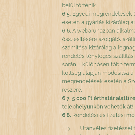
belül történik.
6.5.
Egyedi megrendelések (p
esetén a gyártás kizárólag 
6.6.
A webáruházban alkalmaz
összesítésére szolgáló, száll
számítása kizárólag a legnag
rendelés tényleges szállítás
során – különösen több term
költség alapján módosítsa a sz
megrendelések esetén a Szolg
részére.
6.7.
5 000 Ft érthatár alatti
telephelyünkön vehetők át!
6.8.
Rendelési és fizetési mód
Utánvétes fizetéssel 