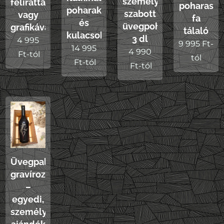
személyre
felirattal
poharas
poharakkal
szabott
vagy
fa
és
üvegpoharak
grafikával
tálaló
kulacsokkal
3 dl
4 995
9 995
Ft
-
14 995
4 990
Ft
-tól
tól
Ft
-tól
Ft
-tól
Üvegpalack
gravírozás
–
egyedi,
személyes