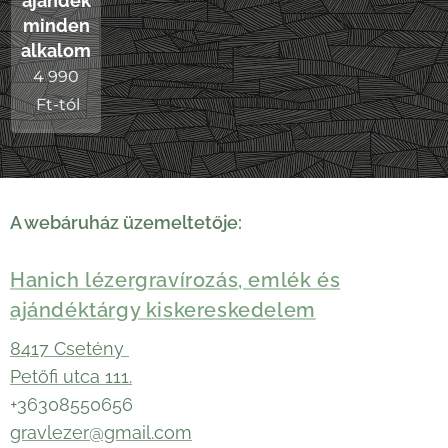
ajándék
minden
alkalomra
4 990
Ft
-tól
A webáruház üzemeltetője:
Hanich lézergravírozás, emlék és
ajándéktárgy kiskereskedelem
8417 Csetény
Petőfi utca 111.
+36308550656
gravlezer@gmail.com