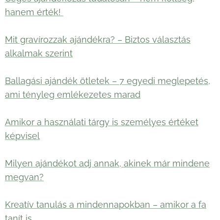
hanem érték!
Mit gravírozzak ajándékra? – Biztos választás
alkalmak szerint
Ballagási ajándék ötletek – 7 egyedi meglepetés,
ami tényleg emlékezetes marad
Amikor a használati tárgy is személyes értéket
képvisel
Milyen ajándékot adj annak, akinek már mindene
megvan?
Kreatív tanulás a mindennapokban – amikor a fa
tanít is