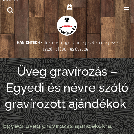
HANICHTECH -
Hasznos tárgyak, amelyeket személyessé
teszünk fában és üvegben.
Üveg gravírozás –
Egyedi és névre szóló
gravírozott ajándékok
Egyedi üveg gravírozás ajándékokra,