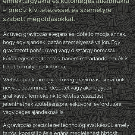
emléktárgyakra és különleges alkalmakra
– precíz kivitelezéssel és személyre
szabott megoldásokkal.
Az üveg gravírozás elegáns és időtálló módja annak,
hogy egy ajándék igazán személyessé váljon. Egy
gravírozott pohár, üveg vagy dísztárgy nemcsak
különleges meglepetés, hanem maradandó emlék is
lehet bármilyen alkalomra.
Webshopunkban egyedi üveg gravírozást készítünk
névvel, dátummal, idézettel vagy akár egyedi
grafikával. Termékeink tökéletes választást
jelenthetnek születésnapra, esküvőre, évfordulóra
vagy céges ajándéknak is.
A gravírozás precíz lézer technológiával készül, amely
tartós, kopásálló és elegáns megjelenést biztosít.