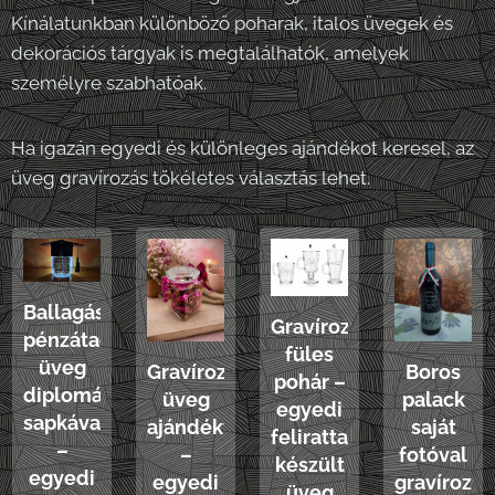
Kínálatunkban különböző poharak, italos üvegek és
dekorációs tárgyak is megtalálhatók, amelyek
személyre szabhatóak.
Ha igazán egyedi és különleges ajándékot keresel, az
üveg gravírozás tökéletes választás lehet.
Ballagási
Gravírozott
pénzátadó
füles
üveg
Gravírozott
Boros
pohár –
diplomás
üveg
palack
egyedi
sapkával
ajándéktégely
saját
felirattal
–
–
fotóval
készült
egyedi
egyedi
gravírozva
üveg