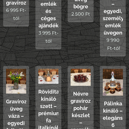
gravírozással
emlék
–
bögre
6 995
Ft
-
és
egyedi,
2 500
Ft
céges
személye
tól
ajándék
emlék
üvegen
3 995
Ft
-
9 990
tól
Ft
-tól
Rövidital
Névre
kínáló
gravírozott
Gravírozott
Pálinka
szett –
pohár
üveg
kínáló –
prémium
készlet
váza –
elegáns,
fa
–
egyedi
6
italkínáló