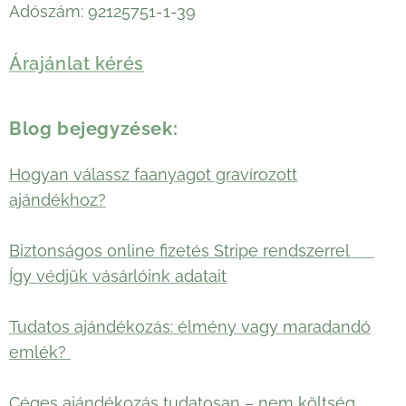
Adószám: 92125751-1-39
Árajánlat kérés
Blog bejegyzések:
Hogyan válassz faanyagot gravírozott
ajándékhoz?
Biztonságos online fizetés Stripe rendszerrel 🛡️
Így védjük vásárlóink adatait
Tudatos ajándékozás: élmény vagy maradandó
emlék?
Céges ajándékozás tudatosan – nem költség,