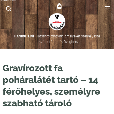
HANICHTECH -
Hasznos tárgyak, amelyeket személyessé
teszünk fában és üvegben.
Gravírozott fa
poháralátét tartó – 14
férőhelyes, személyre
szabható tároló