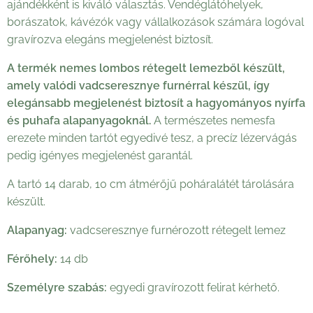
ajándékként is kiváló választás. Vendéglátóhelyek,
borászatok, kávézók vagy vállalkozások számára logóval
gravírozva elegáns megjelenést biztosít.
A termék nemes lombos rétegelt lemezből készült,
amely valódi vadcseresznye furnérral készül, így
elegánsabb megjelenést biztosít a hagyományos nyírfa
és puhafa alapanyagoknál.
A természetes nemesfa
erezete minden tartót egyedivé tesz, a precíz lézervágás
pedig igényes megjelenést garantál.
A tartó 14 darab, 10 cm átmérőjű poháralátét tárolására
készült.
Alapanyag:
vadcseresznye furnérozott rétegelt lemez
Férőhely:
14 db
Személyre szabás:
egyedi gravírozott felirat kérhető.