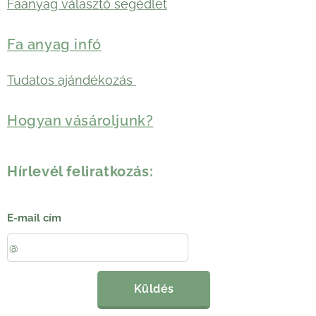
Faanyag választó segédlet
Fa anyag infó
Tudatos ajándékozás
Hogyan vásároljunk?
Hírlevél feliratkozás:
E-mail cím
Küldés