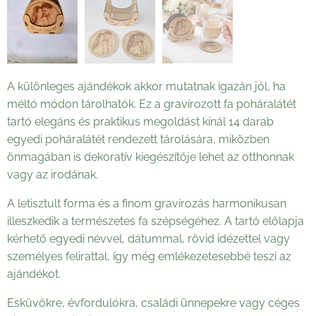
A különleges ajándékok akkor mutatnak igazán jól, ha
méltó módon tárolhatók. Ez a gravírozott fa poháralátét
tartó elegáns és praktikus megoldást kínál 14 darab
egyedi poháralátét rendezett tárolására, miközben
önmagában is dekoratív kiegészítője lehet az otthonnak
vagy az irodának.
A letisztult forma és a finom gravírozás harmonikusan
illeszkedik a természetes fa szépségéhez. A tartó előlapja
kérhető egyedi névvel, dátummal, rövid idézettel vagy
személyes felirattal, így még emlékezetesebbé teszi az
ajándékot.
Esküvőkre, évfordulókra, családi ünnepekre vagy céges