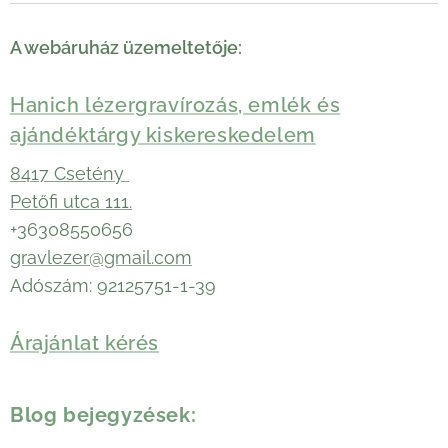
A webáruház üzemeltetője:
Hanich lézergravírozás, emlék és
ajándéktárgy kiskereskedelem
8417 Csetény
Petőfi utca 111.
+36308550656
gravlezer@gmail.com
Adószám: 92125751-1-39
Árajánlat kérés
Blog bejegyzések: