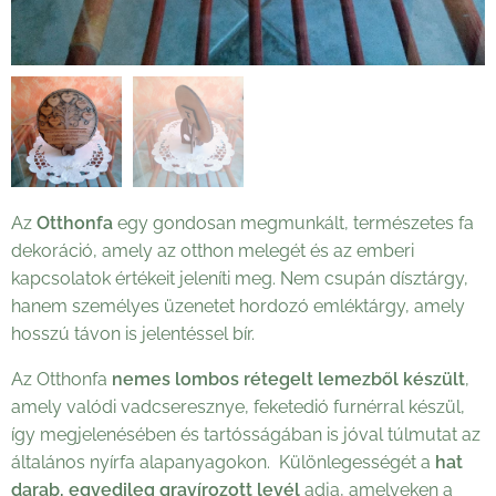
Az
Otthonfa
egy gondosan megmunkált, természetes fa
dekoráció, amely az otthon melegét és az emberi
kapcsolatok értékeit jeleníti meg. Nem csupán dísztárgy,
hanem személyes üzenetet hordozó emléktárgy, amely
hosszú távon is jelentéssel bír.
Az Otthonfa
nemes lombos rétegelt lemezből készült
,
amely valódi vadcseresznye, feketedió furnérral készül,
így megjelenésében és tartósságában is jóval túlmutat az
általános nyírfa alapanyagokon. Különlegességét a
hat
darab, egyedileg gravírozott levél
adja, amelyeken a