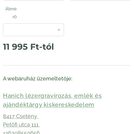
Átmé
rő
11 995
Ft
-tól
A webáruház üzemeltetője:
Hanich lézergravírozás, emlék és
ajándéktárgy kiskereskedelem
8417 Csetény
Petőfi utca 111.
+36308550656