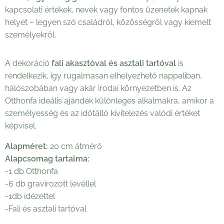
kapcsolati értékek, nevek vagy fontos üzenetek kapnak
helyet – legyen szó családról, közösségről vagy kiemelt
személyekről.
A dekoráció
fali akasztóval és asztali tartóval
is
rendelkezik, így rugalmasan elhelyezhető nappaliban,
hálószobában vagy akár irodai környezetben is. Az
Otthonfa ideális ajándék különleges alkalmakra, amikor a
személyesség és az időtálló kivitelezés valódi értéket
képvisel.
Alapméret:
20 cm átmérő
Alapcsomag tartalma:
-1 db Otthonfa
-6 db gravírozott levéllel
-1db idézettel
-Fali és asztali tartóval