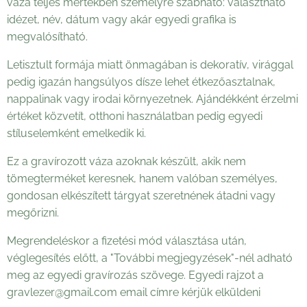
váza teljes mértékben személyre szabható: választható
idézet, név, dátum vagy akár egyedi grafika is
megvalósítható.
Letisztult formája miatt önmagában is dekoratív, virággal
pedig igazán hangsúlyos dísze lehet étkezőasztalnak,
nappalinak vagy irodai környezetnek. Ajándékként érzelmi
értéket közvetít, otthoni használatban pedig egyedi
stíluselemként emelkedik ki.
Ez a gravírozott váza azoknak készült, akik nem
tömegterméket keresnek, hanem valóban személyes,
gondosan elkészített tárgyat szeretnének átadni vagy
megőrizni.
Megrendeléskor a fizetési mód választása után,
véglegesítés előtt, a "További megjegyzések"-nél adható
meg az egyedi gravírozás szövege. Egyedi rajzot a
gravlezer@gmail.com email címre kérjük elküldeni