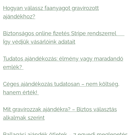
Hogyan válassz faanyagot gravírozott
ajándékhoz?
Biztonságos online fizetés Stripe rendszerrel 🛡️
Így védjük vásárlóink adatait
Tudatos ajándékozás: élmény vagy maradandó
emlék?
Céges ajándékozás tudatosan – nem költség,
hanem érték!
Mit gravírozzak ajándékra? – Biztos választás
alkalmak szerint
Ballagási ajándék ötletek – 7 egyedi meglepetés,