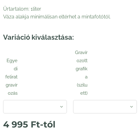
Űrtartalom: 1liter
Váza alakja minimálisan eltérhet a mintafotótól.
Variáció kiválasztása:
Gravír
Egye
ozott
di
grafik
felirat
a
gravír
(szilu
ozás
ett)
4 995
Ft
-tól