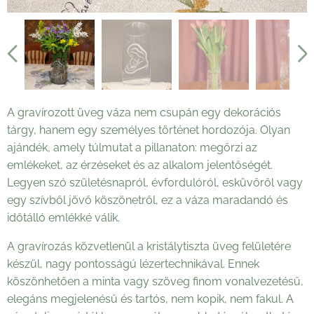
A gravírozott üveg váza nem csupán egy dekorációs
tárgy, hanem egy személyes történet hordozója. Olyan
ajándék, amely túlmutat a pillanaton: megőrzi az
emlékeket, az érzéseket és az alkalom jelentőségét.
Legyen szó születésnapról, évfordulóról, esküvőről vagy
egy szívből jövő köszönetről, ez a váza maradandó és
időtálló emlékké válik.
A gravírozás közvetlenül a kristálytiszta üveg felületére
készül, nagy pontosságú lézertechnikával. Ennek
köszönhetően a minta vagy szöveg finom vonalvezetésű,
elegáns megjelenésű és tartós, nem kopik, nem fakul. A