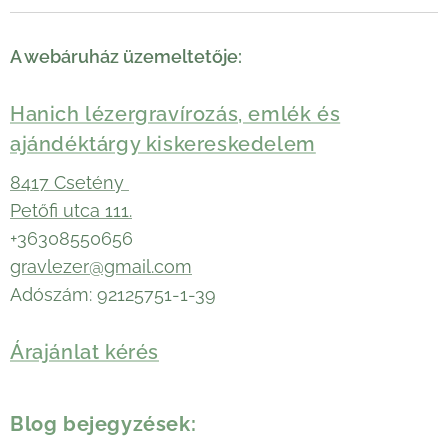
A webáruház üzemeltetője:
Hanich lézergravírozás, emlék és
ajándéktárgy kiskereskedelem
8417 Csetény
Petőfi utca 111.
+36308550656
gravlezer@gmail.com
Adószám: 92125751-1-39
Árajánlat kérés
Blog bejegyzések: