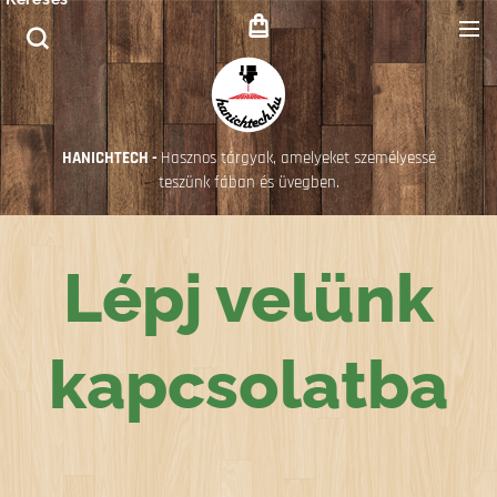
HANICHTECH -
Hasznos tárgyak, amelyeket személyessé
teszünk fában és üvegben.
Lépj velünk
kapcsolatba