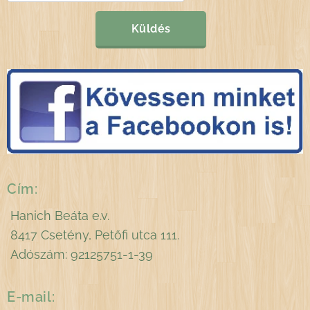
Küldés
Cím:
Hanich Beáta e.v.
8417 Csetény, Petőfi utca 111.
Adószám: 92125751-1-39
E-mail: