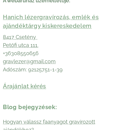
A webáruház üzemeltetője:
Hanich lézergravírozás, emlék és
ajándéktárgy kiskereskedelem
8417 Csetény
Petőfi utca 111.
+36308550656
gravlezer@gmail.com
Adószám: 92125751-1-39
Árajánlat kérés
Blog bejegyzések:
Hogyan válassz faanyagot gravírozott
ajándékhoz?