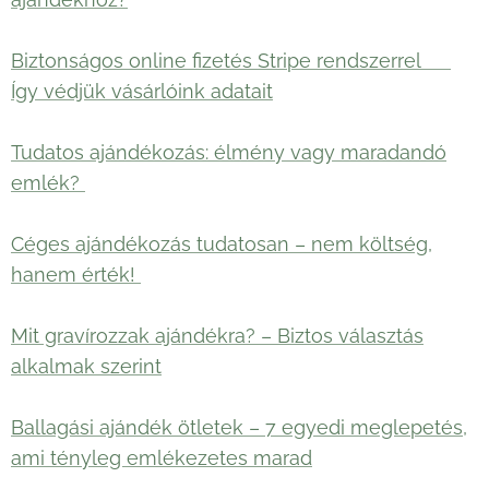
Biztonságos online fizetés Stripe rendszerrel 🛡️
Így védjük vásárlóink adatait
Tudatos ajándékozás: élmény vagy maradandó
emlék?
Céges ajándékozás tudatosan – nem költség,
hanem érték!
Mit gravírozzak ajándékra? – Biztos választás
alkalmak szerint
Ballagási ajándék ötletek – 7 egyedi meglepetés,
ami tényleg emlékezetes marad