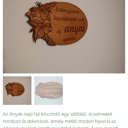
Az Anyák napi fali köszöntő egy időtálló, érzelmeket
hordozó fa dekoráció, amely méltó módon fejezi ki az