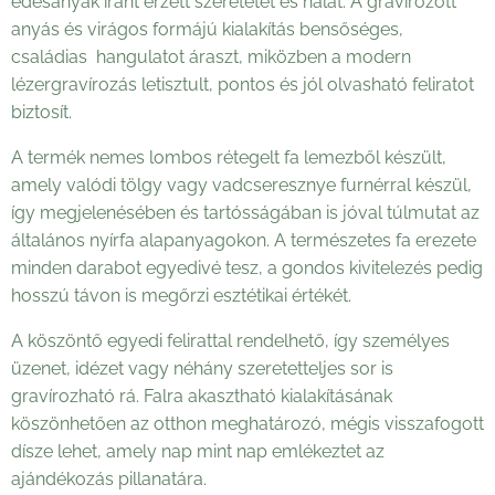
édesanyák iránt érzett szeretetet és hálát. A gravírozott
anyás és virágos formájú kialakítás bensőséges,
családias hangulatot áraszt, miközben a modern
lézergravírozás letisztult, pontos és jól olvasható feliratot
biztosít.
A termék nemes lombos rétegelt fa lemezből készült,
amely valódi tölgy vagy vadcseresznye furnérral készül,
így megjelenésében és tartósságában is jóval túlmutat az
általános nyírfa alapanyagokon. A természetes fa erezete
minden darabot egyedivé tesz, a gondos kivitelezés pedig
hosszú távon is megőrzi esztétikai értékét.
A köszöntő egyedi felirattal rendelhető, így személyes
üzenet, idézet vagy néhány szeretetteljes sor is
gravírozható rá. Falra akasztható kialakításának
köszönhetően az otthon meghatározó, mégis visszafogott
dísze lehet, amely nap mint nap emlékeztet az
ajándékozás pillanatára.