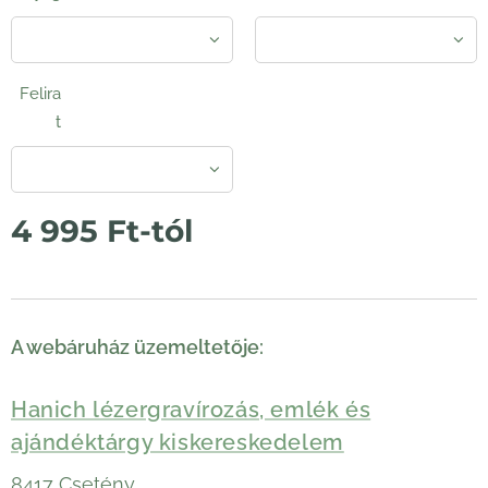
Felira
t
4 995
Ft
-tól
A webáruház üzemeltetője:
Hanich lézergravírozás, emlék és
ajándéktárgy kiskereskedelem
8417 Csetény