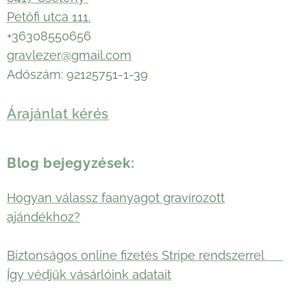
Petőfi utca 111.
+36308550656
gravlezer@gmail.com
Adószám: 92125751-1-39
Árajánlat kérés
Blog bejegyzések:
Hogyan válassz faanyagot gravírozott
ajándékhoz?
Biztonságos online fizetés Stripe rendszerrel 🛡️
Így védjük vásárlóink adatait