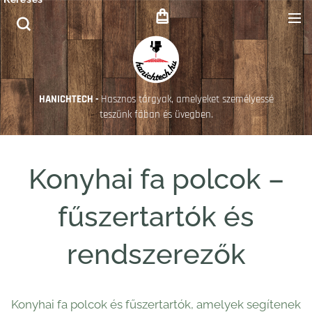
HANICHTECH -
Hasznos tárgyak, amelyeket személyessé
teszünk fában és üvegben.
Konyhai fa polcok –
fűszertartók és
rendszerezők
Konyhai fa polcok és fűszertartók, amelyek segítenek