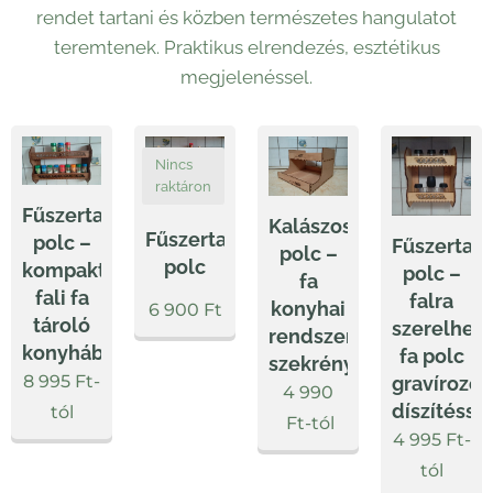
rendet tartani és közben természetes hangulatot
teremtenek. Praktikus elrendezés, esztétikus
megjelenéssel.
Nincs
raktáron
Fűszertartó
Kalászos
Fűszertartó
polc –
Fűszertart
polc –
polc
kompakt
polc –
fa
fali fa
falra
konyhai
6 900
Ft
tároló
szerelhet
rendszerező
konyhába
fa polc
szekrénybe
8 995
Ft
-
gravírozot
4 990
díszítésse
tól
Ft
-tól
4 995
Ft
-
tól