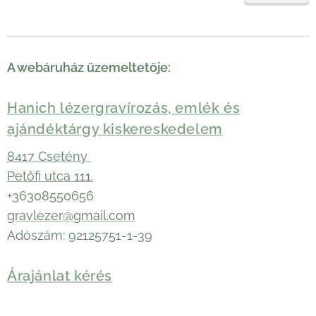
A webáruház üzemeltetője:
Hanich lézergravírozás, emlék és
ajándéktárgy kiskereskedelem
8417 Csetény
Petőfi utca 111.
+36308550656
gravlezer@gmail.com
Adószám: 92125751-1-39
Árajánlat kérés