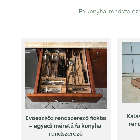
Fa konyhai rendszerez
Kalá
Evőeszköz rendszerező fiókba
ren
– egyedi méretű fa konyhai
rendszerező