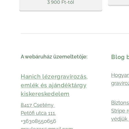
3 900
Ft
-tól
A webáruház üzemeltetője:
Blog 
Hogyan
Hanich lézergravírozás,
gravíro
emlék és ajándéktárgy
kiskereskedelem
Biztons
8417 Csetény
Stripe 
Petőfi utca 111.
védjük 
+36308550656