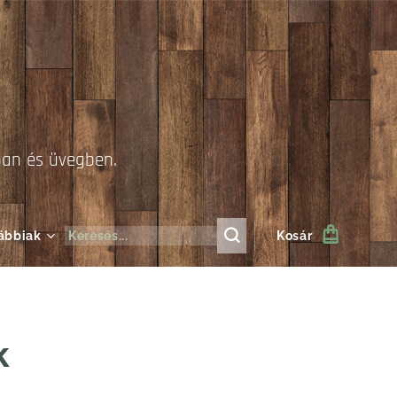
ban és üvegben.
ábbiak
Kosár
k