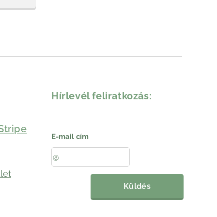
Hírlevél feliratkozás:
Stripe
E-mail cím
let
Küldés