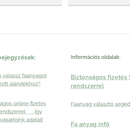
bejegyzések:
Információs oldalak:
 válassz faanyagot
Biztonságos fizetés 
zott ajándékhoz?
rendszerrel
ágos online fizetés
Faanyag választó segéd
rendszerrel 🛡️ Így
vásárlóink adatait
Fa anyag infó