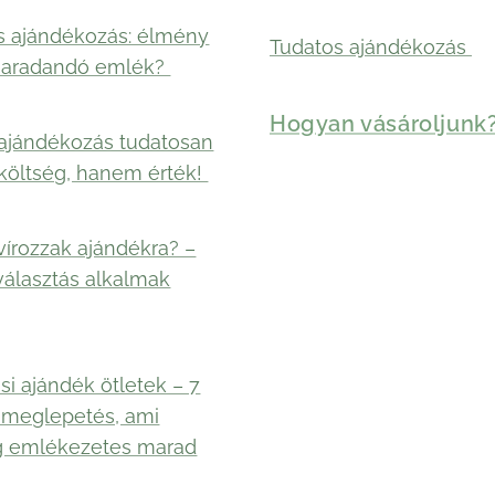
s ajándékozás: élmény
Tudatos ajándékozás
maradandó emlék?
Hogyan vásároljunk
ajándékozás tudatosan
költség, hanem érték!
vírozzak ajándékra? –
választás alkalmak
si ajándék ötletek – 7
 meglepetés, ami
g emlékezetes marad