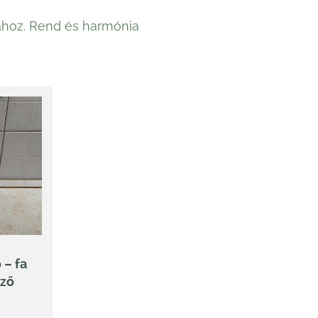
ához. Rend és harmónia
 – fa
ező