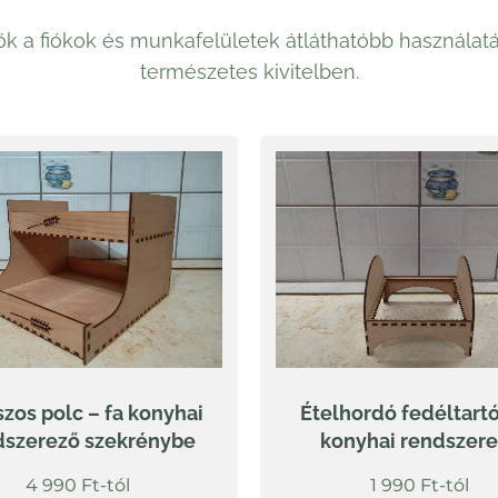
ők a fiókok és munkafelületek átláthatóbb használat
természetes kivitelben.
szos polc – fa konyhai
Ételhordó fedéltartó
dszerező szekrénybe
konyhai rendszer
4 990
Ft
-tól
1 990
Ft
-tól