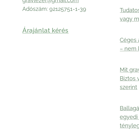
gravlezer@gmail.com
Adószám: 92125751-1-39
Tudato
vagy 
Árajánlat kérés
Céges 
– nem 
Mit gra
Biztos 
szerint
Ballagá
egyedi
tényle