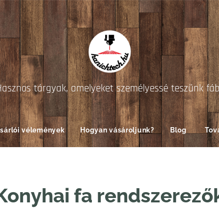
Hasznos tárgyak, amelyeket személyessé teszünk fá
sárlói vélemények
Hogyan vásároljunk?
Blog
Tov
Konyhai fa rendszerező