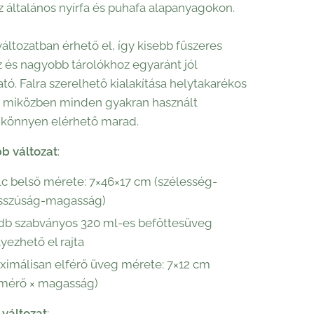
z általános nyírfa és puhafa alapanyagokon.
áltozatban érhető el, így kisebb fűszeres
és nagyobb tárolókhoz egyaránt jól
tó. Falra szerelhető kialakítása helytakarékos
 miközben minden gyakran használt
 könnyen elérhető marad.
b változat
:
lc belső mérete: 7×46×17 cm (szélesség-
sszúság-magasság)
 db szabványos 320 ml-es befőttesüveg
yezhető el rajta
ximálisan elférő üveg mérete: 7×12 cm
tmérő × magasság)
változat
: