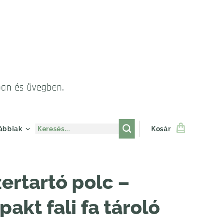
ban és üvegben.
ábbiak
Kosár
ertartó polc –
akt fali fa tároló