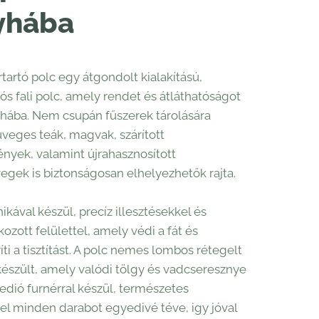
yhába
rtartó polc egy átgondolt kialakítású,
ós fali polc, amely rendet és átláthatóságot
yhába. Nem csupán fűszerek tárolására
üveges teák, magvak, szárított
yek, valamint újrahasznosított
egek is biztonságosan elhelyezhetők rajta.
kával készül, precíz illesztésekkel és
ozott felülettel, amely védi a fát és
i a tisztítást. A polc nemes lombos rétegelt
észült, amely valódi tölgy és vadcseresznye
edió furnérral készül, természetes
el minden darabot egyedivé téve, igy jóval