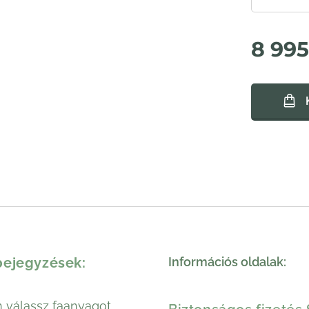
8 995
bejegyzések:
Információs oldalak:
 válassz faanyagot