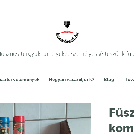
Hasznos tárgyak, amelyeket személyessé teszünk fá
sárlói vélemények
Hogyan vásároljunk?
Blog
Tov
Fűsz
komp