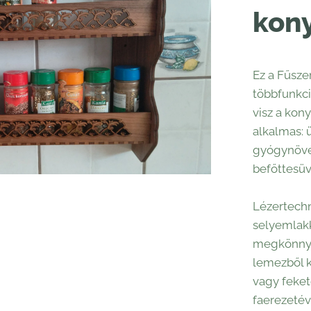
kon
Ez a Fűsze
többfunkci
visz a kon
alkalmas: 
gyógynövén
befőttesüv
Lézertechni
selyemlakk
megkönnyít
lemezből k
vagy feket
faerezetév