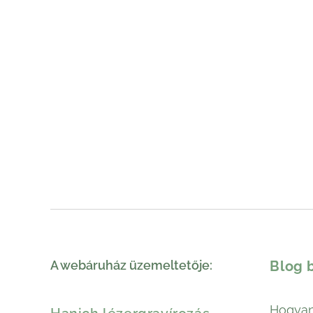
A webáruház üzemeltetője:
Blog 
Hogyan