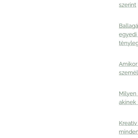
szerint
Ballagá
egyedi
tényle
Amikor 
személ
Milyen 
akinek
Kreatív
minden