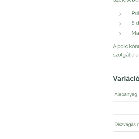
Po
8 
Ma
A polc kön
szolgálja 
Variáció
Alapanyag
Díszvágás 