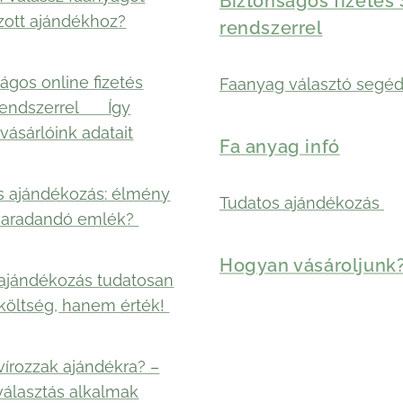
Biztonságos fizetés 
zott ajándékhoz?
rendszerrel
ágos online fizetés
Faanyag választó segéd
rendszerrel 🛡️ Így
vásárlóink adatait
Fa anyag infó
s ajándékozás: élmény
Tudatos ajándékozás
maradandó emlék?
Hogyan vásároljunk
ajándékozás tudatosan
költség, hanem érték!
vírozzak ajándékra? –
választás alkalmak