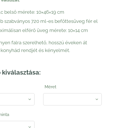
lc belső mérete: 10×46×19 cm
db szabványos 720 ml-es befőttesüveg fér el
ximálisan elférő üveg mérete: 10×14 cm
nyen falra szerelhető, hosszú éveken át
a konyhád rendjét és kényelmét.
 kiválasztása:
Méret
minta