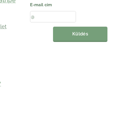
Stripe
E-mail cím
let
Küldés
?