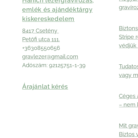
Hanich lézergravírozás,
gravíro
emlék és ajándéktárgy
kiskereskedelem
Biztons
8417 Csetény
Stripe 
Petőfi utca 111.
védjük 
+36308550656
gravlezer@gmail.com
Adószám: 92125751-1-39
Tudato
vagy 
Árajánlat kérés
Céges 
– nem 
Mit gra
Biztos 