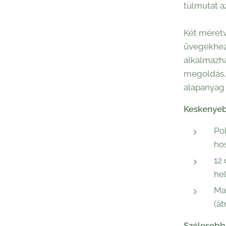
túlmutat a
Két méretv
üvegekhez 
alkalmazha
megoldás,
alapanyag
Keskenyeb
Po
ho
12
hel
Ma
(á
Szélesebb 