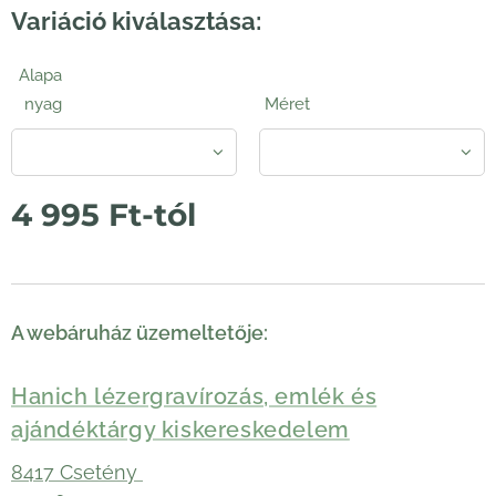
Variáció kiválasztása:
Alapa
nyag
Méret
4 995
Ft
-tól
A webáruház üzemeltetője:
Hanich lézergravírozás, emlék és
ajándéktárgy kiskereskedelem
8417 Csetény