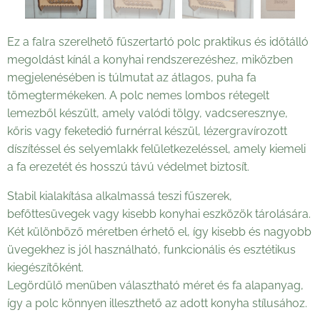
Ez a falra szerelhető fűszertartó polc praktikus és időtálló
megoldást kínál a konyhai rendszerezéshez, miközben
megjelenésében is túlmutat az átlagos, puha fa
tömegtermékeken. A polc nemes lombos rétegelt
lemezből készült, amely valódi tölgy, vadcseresznye,
kőris vagy feketedió furnérral készül, lézergravírozott
díszítéssel és selyemlakk felületkezeléssel, amely kiemeli
a fa erezetét és hosszú távú védelmet biztosít.
Stabil kialakítása alkalmassá teszi fűszerek,
befőttesüvegek vagy kisebb konyhai eszközök tárolására.
Két különböző méretben érhető el, így kisebb és nagyobb
üvegekhez is jól használható, funkcionális és esztétikus
kiegészítőként.
Legördülő menüben választható méret és fa alapanyag,
így a polc könnyen illeszthető az adott konyha stílusához.