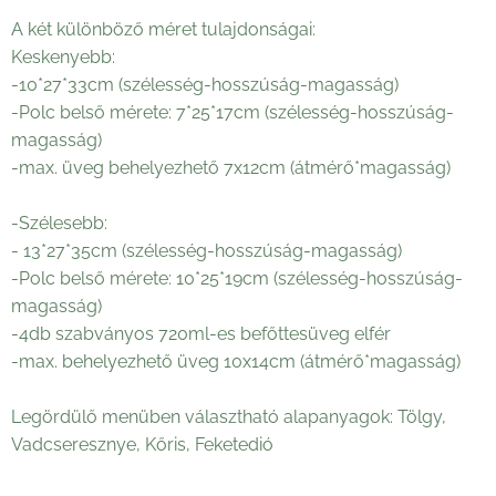
A két különböző méret tulajdonságai:
Keskenyebb:
-10*27*33cm (szélesség-hosszúság-magasság)
-Polc belső mérete: 7*25*17cm (szélesség-hosszúság-
magasság)
-max. üveg behelyezhető 7x12cm (átmérő*magasság)
-Szélesebb:
- 13*27*35cm (szélesség-hosszúság-magasság)
-Polc belső mérete: 10*25*19cm (szélesség-hosszúság-
magasság)
-4db szabványos 720ml-es befőttesüveg elfér
-max. behelyezhető üveg 10x14cm (átmérő*magasság)
Legördülő menüben választható alapanyagok: Tölgy,
Vadcseresznye, Kőris, Feketedió