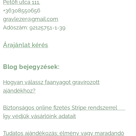
Petőfi utca 111.
+36308550656
gravlezer@gmail.com
Adószám: 92125751-1-39
Árajánlat kérés
Blog bejegyzések:
Hogyan válassz faanyagot gravírozott
ajándékhoz?
Biztonságos online fizetés Stripe rendszerrel 🛡️
Így védjük vásárlóink adatait
Tudatos ajándékozás: élmény vagy maradandó