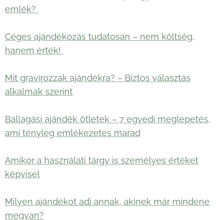
emlék?
Céges ajándékozás tudatosan – nem költség,
hanem érték!
Mit gravírozzak ajándékra? – Biztos választás
alkalmak szerint
Ballagási ajándék ötletek – 7 egyedi meglepetés,
ami tényleg emlékezetes marad
Amikor a használati tárgy is személyes értéket
képvisel
Milyen ajándékot adj annak, akinek már mindene
megvan?