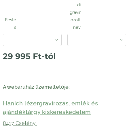
di
gravír
Festé
ozott
s
név
29 995
Ft
-tól
A webáruház üzemeltetője:
Hanich lézergravírozás, emlék és
ajándéktárgy kiskereskedelem
8417 Csetény