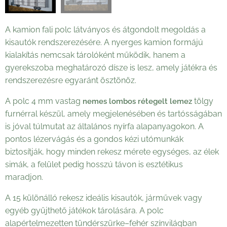
A kamion fali polc látványos és átgondolt megoldás a
kisautók rendszerezésére. A nyerges kamion formájú
kialakítás nemcsak tárolóként működik, hanem a
gyerekszoba meghatározó dísze is lesz, amely játékra és
rendszerezésre egyaránt ösztönöz.
A polc 4 mm vastag
tölgy
nemes lombos rétegelt lemez
furnérral készül, amely megjelenésében és tartósságában
is jóval túlmutat az általános nyírfa alapanyagokon. A
pontos lézervágás és a gondos kézi utómunkák
biztosítják, hogy minden rekesz mérete egységes, az élek
simák, a felület pedig hosszú távon is esztétikus
maradjon.
A 15 különálló rekesz ideális kisautók, járművek vagy
egyéb gyűjthető játékok tárolására. A polc
alapértelmezetten tündérszürke–fehér színvilágban