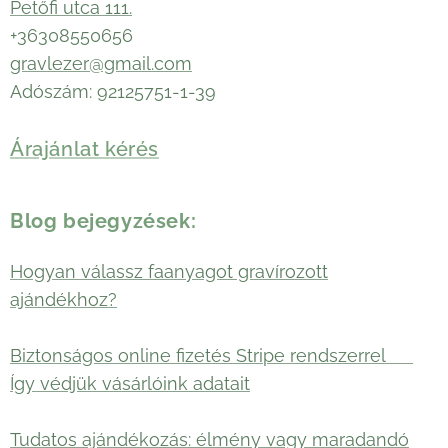
Petőfi utca 111.
+36308550656
gravlezer@gmail.com
Adószám: 92125751-1-39
Árajánlat kérés
Blog bejegyzések:
Hogyan válassz faanyagot gravírozott
ajándékhoz?
Biztonságos online fizetés Stripe rendszerrel 🛡️
Így védjük vásárlóink adatait
Tudatos ajándékozás: élmény vagy maradandó