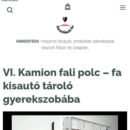
HANICHTECH -
Hasznos tárgyak, amelyeket személyessé
teszünk fában és üvegben.
VI. Kamion fali polc – fa
kisautó tároló
gyerekszobába