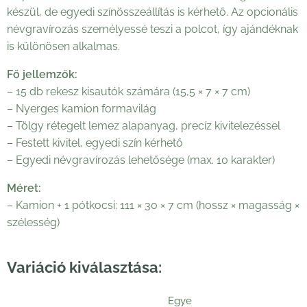
készül, de egyedi színösszeállítás is kérhető. Az opcionális
névgravírozás személyessé teszi a polcot, így ajándéknak
is különösen alkalmas.
Fő jellemzők:
– 15 db rekesz kisautók számára (15,5 × 7 × 7 cm)
– Nyerges kamion formavilág
– Tölgy rétegelt lemez alapanyag, precíz kivitelezéssel
– Festett kivitel, egyedi szín kérhető
– Egyedi névgravírozás lehetősége (max. 10 karakter)
Méret:
– Kamion + 1 pótkocsi: 111 × 30 × 7 cm (hossz × magasság ×
szélesség)
Variáció kiválasztása:
Egye