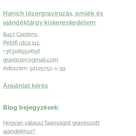
Hanich lézergravírozás, emlék és
ajándéktárgy kiskereskedelem
8417 Csetény
Petőfi utca 111.
+36308550656
gravlezer@gmail.com
Adószám: 92125751-1-39
Árajánlat kérés
Blog bejegyzések:
Hogyan válassz faanyagot gravírozott
ajándékhoz?