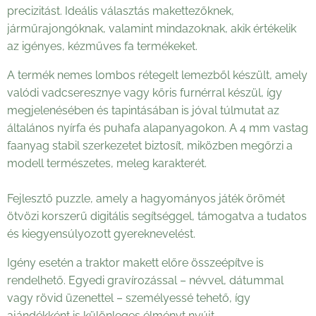
precizitást. Ideális választás makettezőknek,
járműrajongóknak, valamint mindazoknak, akik értékelik
az igényes, kézműves fa termékeket.
A termék nemes lombos rétegelt lemezből készült, amely
valódi vadcseresznye vagy kőris furnérral készül, így
megjelenésében és tapintásában is jóval túlmutat az
általános nyírfa és puhafa alapanyagokon. A 4 mm vastag
faanyag stabil szerkezetet biztosít, miközben megőrzi a
modell természetes, meleg karakterét.
Fejlesztő puzzle, amely a hagyományos játék örömét
ötvözi korszerű digitális segítséggel, támogatva a tudatos
és kiegyensúlyozott gyereknevelést.
Igény esetén a traktor makett előre összeépítve is
rendelhető. Egyedi gravírozással – névvel, dátummal
vagy rövid üzenettel – személyessé tehető, így
ajándékként is különleges élményt nyújt.