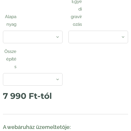
Egye
di
Alapa
gravír
nyag
ozás
Össze
építé
s
7 990
Ft
-tól
A webáruház üzemeltetője: