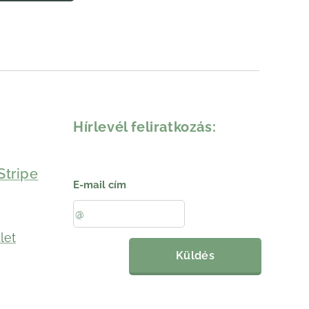
Hírlevél feliratkozás:
Stripe
E-mail cím
let
Küldés