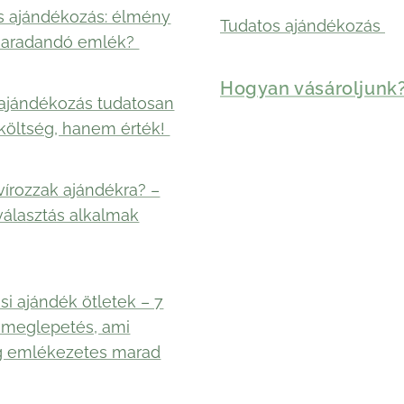
s ajándékozás: élmény
Tudatos ajándékozás
maradandó emlék?
Hogyan vásároljunk
ajándékozás tudatosan
költség, hanem érték!
vírozzak ajándékra? –
választás alkalmak
si ajándék ötletek – 7
 meglepetés, ami
g emlékezetes marad