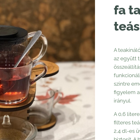
fa t
teá
A teakínál
az együtt t
összeállít
funkcioná
szintre em
figyelem a
irányul.
A 0,6 lite
filteres t
2,4 dl-es 
biztosít. A