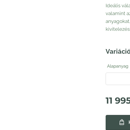
Ideális vá
valamint a
anyagokat,
kivitelezés
Variáció
Alapanyag
11 99