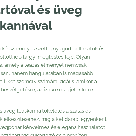
artóval és üveg
skannával
ó kétszemélyes szett a nyugodt pillanatok és
öltött idő tárgyi megtestesítője. Olyan
ás, amely a teázás élményét nemcsak
lisan, hanem hangulatában is magasabb
eli. Két személy számára ideális, amikor a
 beszélgetésre, az ízekre és a jelenlétre
res üveg teáskanna tökéletes a szálas és
eák elkészítéséhez, míg a két darab, egyenként
üvegpohár kényelmes és elegáns használatot
 hozzá tartozó cukortartó és a precízen