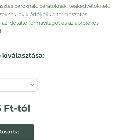
lasztás pároknak, barátoknak, teakedvelőknek,
zoknak, akik értékelik a természetes
 az időtálló formavilágot és az aprólékos
t.
 kiválasztása:
5
Ft
-tól
Kosárba