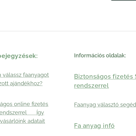
bejegyzések:
Információs oldalak:
 válassz faanyagot
Biztonságos fizetés 
zott ajándékhoz?
rendszerrel
ágos online fizetés
Faanyag választó segéd
rendszerrel 🛡️ Így
vásárlóink adatait
Fa anyag infó