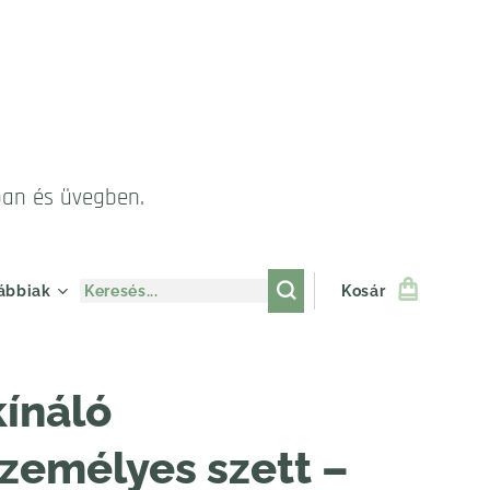
ban és üvegben.
ábbiak
Kosár
ínáló
zemélyes szett –