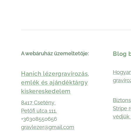
A webáruház üzemeltetője:
Blog 
Hogyan
Hanich lézergravírozás,
gravíro
emlék és ajándéktárgy
kiskereskedelem
Biztons
8417 Csetény
Stripe 
Petőfi utca 111.
védjük 
+36308550656
gravlezer@gmail.com