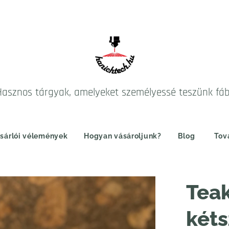
Hasznos tárgyak, amelyeket személyessé teszünk fá
sárlói vélemények
Hogyan vásároljunk?
Blog
Tov
Teak
kéts