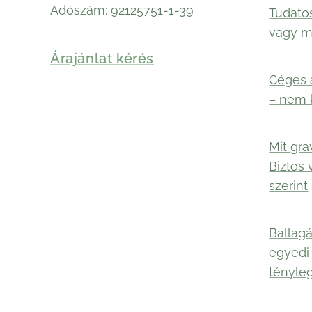
Adószám: 92125751-1-39
Tudato
vagy 
Árajánlat kérés
Céges 
– nem 
Mit gra
Biztos 
szerint
Ballagá
egyedi
tényle