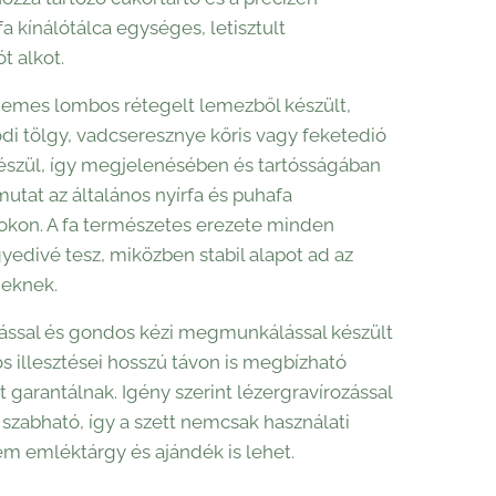
 fa kínálótálca egységes, letisztult
t alkot.
emes lombos rétegelt lemezből készült,
di tölgy, vadcseresznye kőris vagy feketedió
készül, így megjelenésében és tartósságában
lmutat az általános nyírfa és puhafa
kon. A fa természetes erezete minden
yedivé tesz, miközben stabil alapot ad az
eknek.
ással és gondos kézi megmunkálással készült
os illesztései hosszú távon is megbízható
t garantálnak. Igény szerint lézergravírozással
szabható, így a szett nemcsak használati
em emléktárgy és ajándék is lehet.