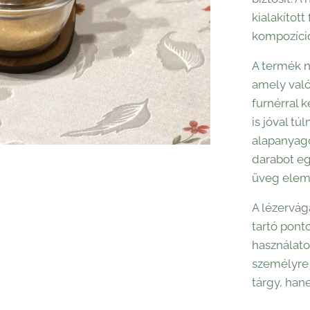
kialakított
kompozíció
A termék n
amely való
furnérral 
is jóval tú
alapanyago
darabot eg
üveg elem
A lézervág
tartó pont
használato
személyre 
tárgy, han