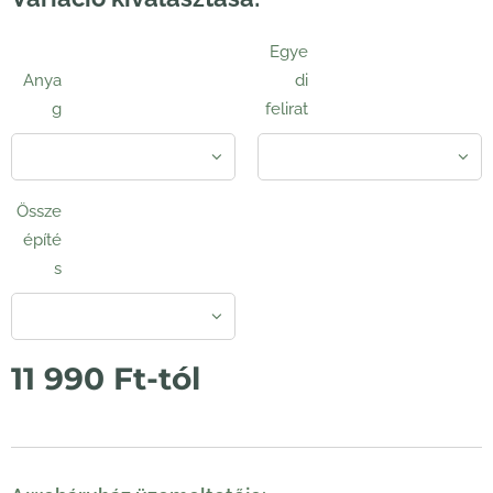
Egye
Anya
di
g
felirat
Össze
építé
s
11 990
Ft
-tól