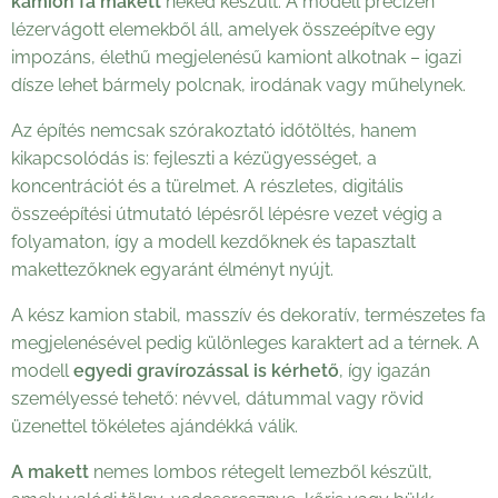
kamion fa makett
neked készült. A modell precízen
lézervágott elemekből áll, amelyek összeépítve egy
impozáns, élethű megjelenésű kamiont alkotnak – igazi
dísze lehet bármely polcnak, irodának vagy műhelynek.
Az építés nemcsak szórakoztató időtöltés, hanem
kikapcsolódás is: fejleszti a kézügyességet, a
koncentrációt és a türelmet. A részletes, digitális
összeépítési útmutató lépésről lépésre vezet végig a
folyamaton, így a modell kezdőknek és tapasztalt
makettezőknek egyaránt élményt nyújt.
A kész kamion stabil, masszív és dekoratív, természetes fa
megjelenésével pedig különleges karaktert ad a térnek. A
modell
egyedi gravírozással is kérhető
, így igazán
személyessé tehető: névvel, dátummal vagy rövid
üzenettel tökéletes ajándékká válik.
A makett
nemes lombos rétegelt lemezből készült,