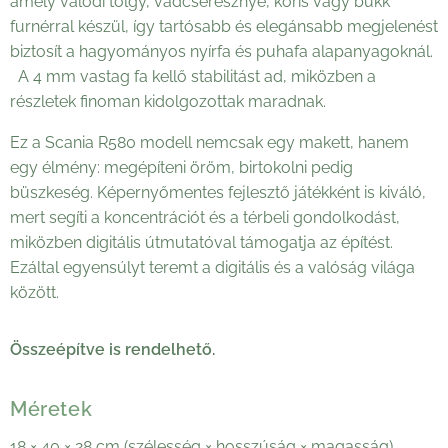
amely valódi tölgy, vadcseresznye, kőris vagy bükk
furnérral készül, így tartósabb és elegánsabb megjelenést
biztosít a hagyományos nyírfa és puhafa alapanyagoknál.
A 4 mm vastag fa kellő stabilitást ad, miközben a
részletek finoman kidolgozottak maradnak.
Ez a Scania R580 modell nemcsak egy makett, hanem
egy élmény: megépíteni öröm, birtokolni pedig
büszkeség. Képernyőmentes fejlesztő játékként is kiváló,
mert segíti a koncentrációt és a térbeli gondolkodást,
miközben digitális útmutatóval támogatja az építést.
Ezáltal egyensúlyt teremt a digitális és a valóság világa
között.
Összeépítve is rendelhető.
Méretek
18 × 40 × 28 cm (szélesség × hosszúság × magasság)