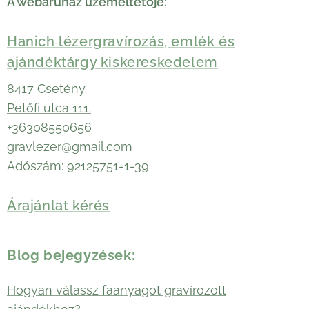
A webáruház üzemeltetője:
Hanich lézergravírozás, emlék és
ajándéktárgy kiskereskedelem
8417 Csetény
Petőfi utca 111.
+36308550656
gravlezer@gmail.com
Adószám: 92125751-1-39
Árajánlat kérés
Blog bejegyzések:
Hogyan válassz faanyagot gravírozott