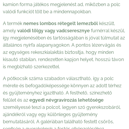
kamion forma játékos megjelenést ad, miközben a polc
valódi funkciót tölt be a mindennapokban.
A termék
nemes lombos rétegelt lemezből
készült,
amely
valódi tölgy vagy vadcseresznye
furnérral készül,
így megjelenésében és tartósságában is jóval túlmutat az
általános nyírfa alapanyagokon. A pontos lézervágás és
az egységes rekeszkialakítás biztosítja, hogy minden
kisautó stabilan, rendezetten kapjon helyet, hosszú távon
is megbízható szerkezettel.
A pótkocsik száma szabadon választható, így a polc
mérete és befogadóképessége könnyen az adott térhez
és gyűjteményhez igazítható. A festhető, színezhető
felület és az
egyedi névgravírozás lehetősége
személyessé teszi a polcot, legyen szó gyerekszobáról,
ajándékról vagy egy különleges gyűjtemény
bemutatásáról. A galériában található festett csőrös,
segítség a gyerekeknek a festés elképzeléséhez.