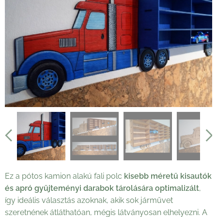
Ez a pótos kamion alakú fali polc
kisebb méretű kisautók
és apró gyűjteményi darabok tárolására optimalizált
,
így ideális választás azoknak, akik sok járművet
szeretnének átláthatóan, mégis látványosan elhelyezni. A