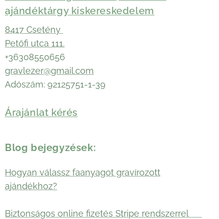
ajándéktárgy kiskereskedelem
8417 Csetény
Petőfi utca 111.
+36308550656
gravlezer@gmail.com
Adószám: 92125751-1-39
Árajánlat kérés
Blog bejegyzések:
Hogyan válassz faanyagot gravírozott
ajándékhoz?
Biztonságos online fizetés Stripe rendszerrel 🛡️