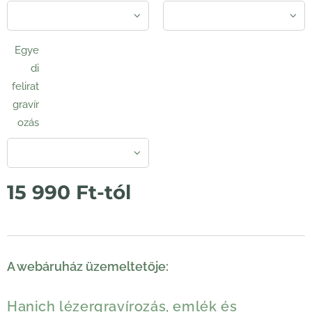
Egye
di
felirat
gravír
ozás
15 990
Ft
-tól
A webáruház üzemeltetője:
Hanich lézergravírozás, emlék és