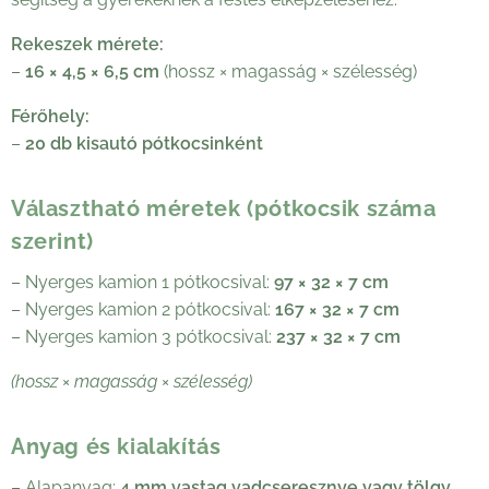
Rekeszek mérete:
–
16 × 4,5 × 6,5 cm
(hossz × magasság × szélesség)
Férőhely:
–
20 db kisautó pótkocsinként
Választható méretek (pótkocsik száma
szerint)
– Nyerges kamion 1 pótkocsival:
97 × 32 × 7 cm
– Nyerges kamion 2 pótkocsival:
167 × 32 × 7 cm
– Nyerges kamion 3 pótkocsival:
237 × 32 × 7 cm
(hossz × magasság × szélesség)
Anyag és kialakítás
– Alapanyag:
4 mm vastag vadcseresznye vagy tölgy