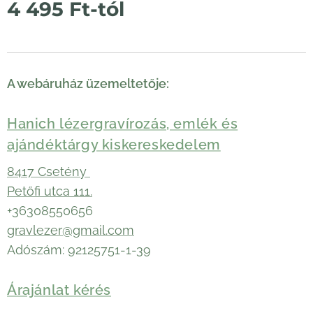
4 495
Ft
-tól
A webáruház üzemeltetője:
Hanich lézergravírozás, emlék és
ajándéktárgy kiskereskedelem
8417 Csetény
Petőfi utca 111.
+36308550656
gravlezer@gmail.com
Adószám: 92125751-1-39
Árajánlat kérés