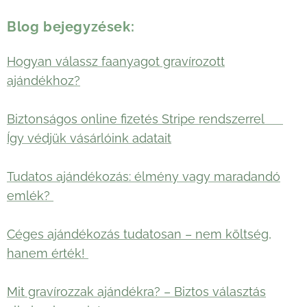
Blog bejegyzések:
Hogyan válassz faanyagot gravírozott
ajándékhoz?
Biztonságos online fizetés Stripe rendszerrel 🛡️
Így védjük vásárlóink adatait
Tudatos ajándékozás: élmény vagy maradandó
emlék?
Céges ajándékozás tudatosan – nem költség,
hanem érték!
Mit gravírozzak ajándékra? – Biztos választás