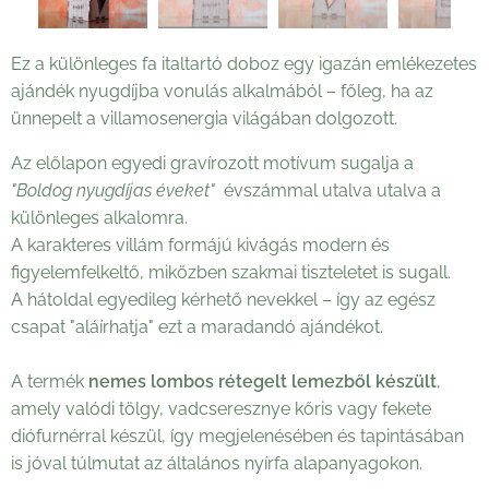
Ez a különleges fa italtartó doboz egy igazán emlékezetes
ajándék nyugdíjba vonulás alkalmából – főleg, ha az
ünnepelt a villamosenergia világában dolgozott.
Az előlapon egyedi gravírozott motívum sugalja a
"Boldog nyugdíjas éveket"
évszámmal utalva utalva a
különleges alkalomra.
A karakteres villám formájú kivágás modern és
figyelemfelkeltő, miközben szakmai tiszteletet is sugall.
A hátoldal egyedileg kérhető nevekkel – így az egész
csapat "aláírhatja" ezt a maradandó ajándékot.
A termék
nemes lombos rétegelt lemezből készült
,
amely valódi tölgy, vadcseresznye kőris vagy fekete
diófurnérral készül, így megjelenésében és tapintásában
is jóval túlmutat az általános nyírfa alapanyagokon.