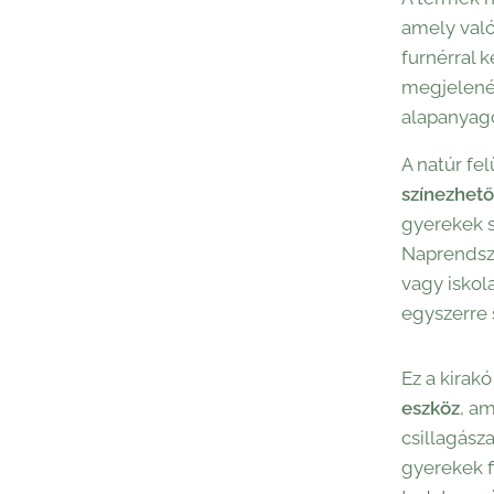
amely való
furnérral 
megjelenés
alapanyag
A natúr fe
színezhető
gyerekek sa
Naprendsze
vagy iskola
egyszerre 
Ez a kirak
eszköz
, a
csillagász
gyerekek 