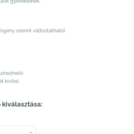
ülők gyerekeinek.
(igény szerint változtatható)
színezhető
t kivitel
 kiválasztása: