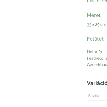
tudatos sz
Méret
33 × 25 cm 
Felület
Natúr fa
Festhető, 
Gyerekbará
Variáció
Anyag