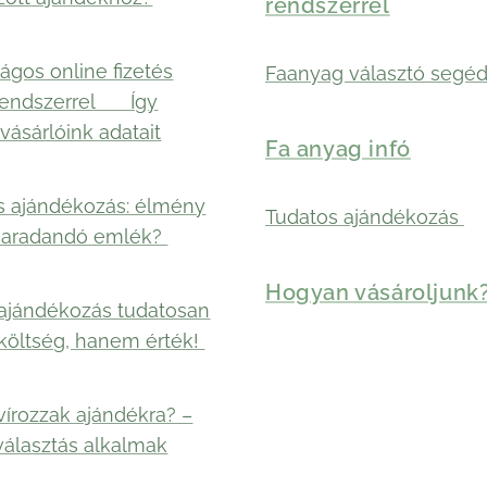
rendszerrel
ágos online fizetés
Faanyag választó segéd
rendszerrel 🛡️ Így
vásárlóink adatait
Fa anyag infó
s ajándékozás: élmény
Tudatos ajándékozás
maradandó emlék?
Hogyan vásároljunk
ajándékozás tudatosan
költség, hanem érték!
vírozzak ajándékra? –
választás alkalmak