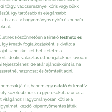
di tölgy, vadcseresznye, kőris vagy bükk
készül, így tartósabb és elegánsabb
t biztosít a hagyományos nyírfa és puhafa
oknál.
lületnek köszönhetően a kirakó
festhető és
, így kreatív foglalkozásként is kiváló: a
ját színeikkel kelthetik életre a
rt. Ideális választás otthoni játékhoz, óvodai
i fejlesztéshez, de akár ajándékként is, ha
szeretnél hasznosat és örömtelit adni.
ó nemcsak játék, hanem egy
oktató és kreatív
mely közelebb hozza a gyerekeket az űr és a
at világához. Hagyományosan köti le a
figyelmét, kezdő képernyőmentes játék