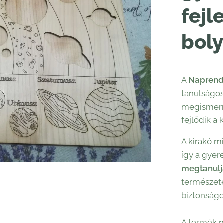
fejl
bol
A
Naprends
tanulságos
megismerni
fejlődik a
A kirakó m
így a gyer
megtanuljá
természete
biztonságos
A termék n