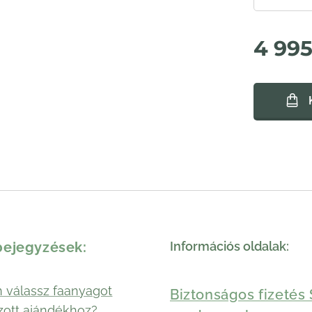
4 99
bejegyzések:
Információs oldalak:
 válassz faanyagot
Biztonságos fizetés 
zott ajándékhoz?