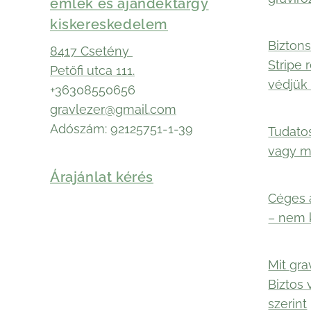
emlék és ajándéktárgy
kiskereskedelem
Biztons
8417 Csetény
Stripe 
Petőfi utca 111.
védjük 
+36308550656
gravlezer@gmail.com
Adószám: 92125751-1-39
Tudato
vagy 
Árajánlat kérés
Céges 
– nem 
Mit gra
Biztos 
szerint