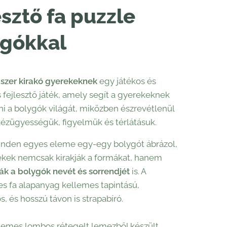
esztő fa puzzle
ygókkal
zer kirakó gyerekeknek
egy játékos és
 fejlesztő játék, amely segít a gyerekeknek
 a bolygók világát, miközben észrevétlenül
 kézügyességük, figyelmük és térlátásuk.
inden egyes eleme egy-egy bolygót ábrázol,
ekek nemcsak kirakják a formákat, hanem
k a bolygók nevét és sorrendjét
is. A
s fa alapanyag kellemes tapintású,
, és hosszú távon is strapabíró.
emes lombos rétegelt lemezből készült,