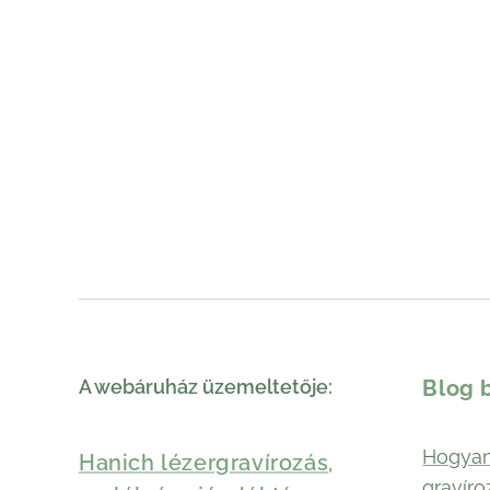
A webáruház üzemeltetője:
Blog 
Hogyan
Hanich lézergravírozás,
gravíro