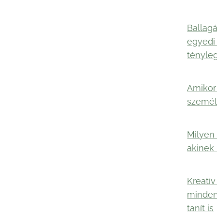
Ballagá
egyedi
tényle
Amikor 
személ
Milyen 
akinek
Kreatív
minden
tanít is