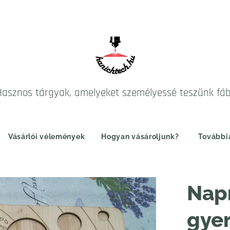
Hasznos tárgyak, amelyeket személyessé teszünk fá
Vásárlói vélemények
Hogyan vásároljunk?
További
Napr
gye