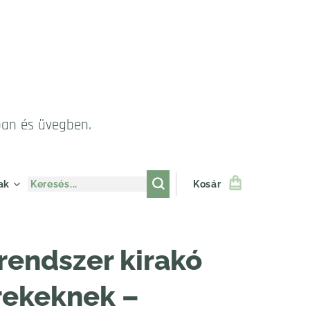
ban és üvegben.
ak
Kosár
endszer kirakó
rekeknek –