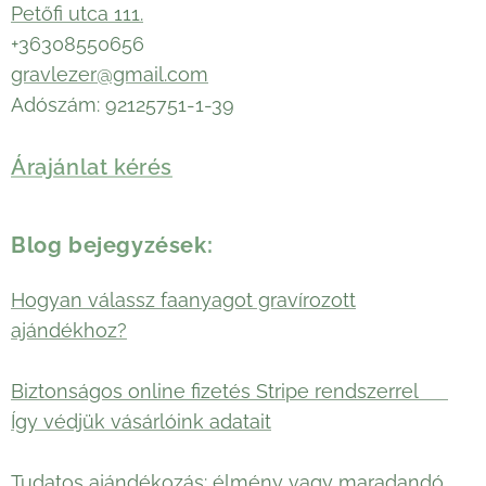
Petőfi utca 111.
+36308550656
gravlezer@gmail.com
Adószám: 92125751-1-39
Árajánlat kérés
Blog bejegyzések:
Hogyan válassz faanyagot gravírozott
ajándékhoz?
Biztonságos online fizetés Stripe rendszerrel 🛡️
Így védjük vásárlóink adatait
Tudatos ajándékozás: élmény vagy maradandó