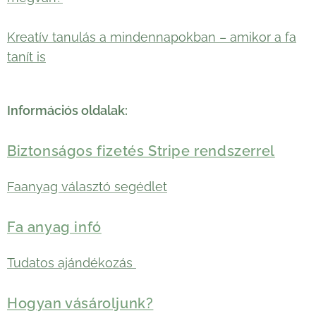
Kreatív tanulás a mindennapokban – amikor a fa
tanít is
Információs oldalak:
Biztonságos fizetés Stripe rendszerrel
Faanyag választó segédlet
Fa anyag infó
Tudatos ajándékozás
Hogyan vásároljunk?