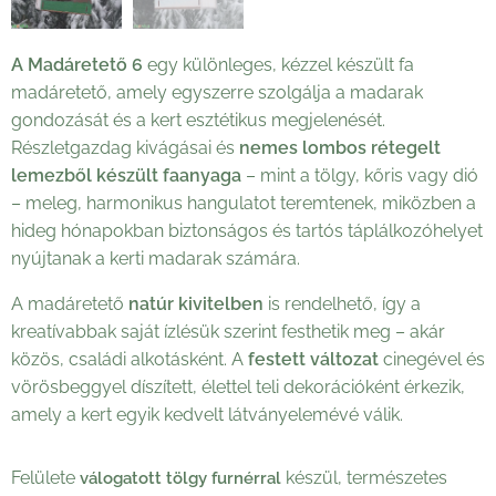
A Madáretető 6
egy különleges, kézzel készült fa
madáretető, amely egyszerre szolgálja a madarak
gondozását és a kert esztétikus megjelenését.
Részletgazdag kivágásai és
nemes lombos rétegelt
lemezből készült faanyaga
– mint a tölgy, kőris vagy dió
– meleg, harmonikus hangulatot teremtenek, miközben a
hideg hónapokban biztonságos és tartós táplálkozóhelyet
nyújtanak a kerti madarak számára.
A madáretető
natúr kivitelben
is rendelhető, így a
kreatívabbak saját ízlésük szerint festhetik meg – akár
közös, családi alkotásként. A
festett változat
cinegével és
vörösbeggyel díszített, élettel teli dekorációként érkezik,
amely a kert egyik kedvelt látványelemévé válik.
Felülete
készül, természetes
válogatott tölgy furnérral