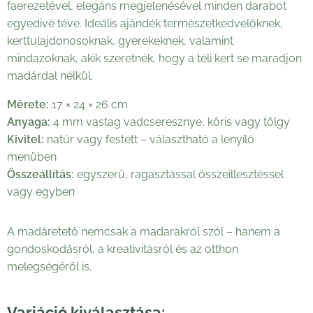
faerezetével, elegáns megjelenésével minden darabot
egyedivé téve. Ideális ajándék természetkedvelőknek,
kerttulajdonosoknak, gyerekeknek, valamint
mindazoknak, akik szeretnék, hogy a téli kert se maradjon
madárdal nélkül.
Mérete:
17 × 24 × 26 cm
Anyaga:
4 mm vastag vadcseresznye, kőris vagy tölgy
Kivitel:
natúr vagy festett – választható a lenyíló
menüben
Összeállítás:
egyszerű, ragasztással összeillesztéssel
vagy egyben
A madáretető nemcsak a madarakról szól – hanem a
gondoskodásról, a kreativitásról és az otthon
melegségéről is.
Variáció kiválasztása: