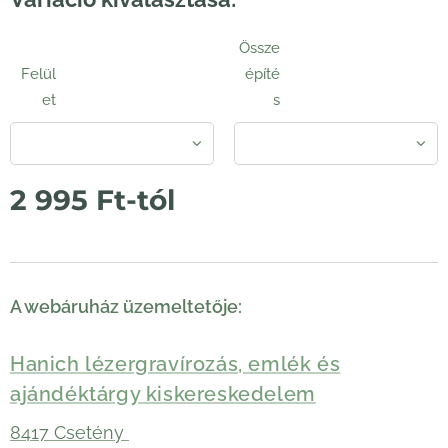
Össze
Felül
építé
et
s
2 995
Ft
-tól
A webáruház üzemeltetője:
Hanich lézergravírozás, emlék és
ajándéktárgy kiskereskedelem
8417 Csetény