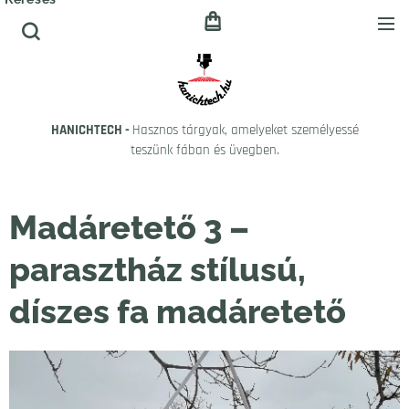
HANICHTECH -
Hasznos tárgyak, amelyeket személyessé
teszünk fában és üvegben.
Madáretető 3 –
parasztház stílusú,
díszes fa madáretető