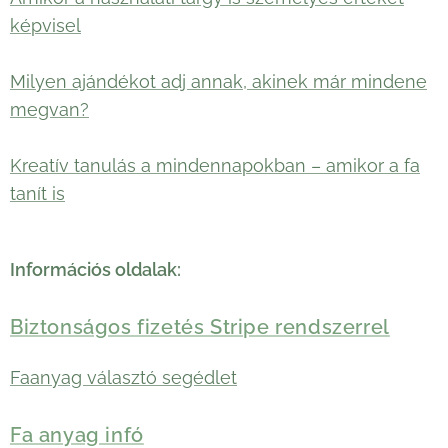
képvisel
Milyen ajándékot adj annak, akinek már mindene
megvan?
Kreatív tanulás a mindennapokban – amikor a fa
tanít is
Információs oldalak:
Biztonságos fizetés Stripe rendszerrel
Faanyag választó segédlet
Fa anyag infó