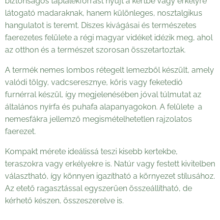
biztonságos táplálékforrást nyújt a kertbe vagy erkélyre
látogató madaraknak, hanem különleges, nosztalgikus
hangulatot is teremt. Díszes kivágásai és természetes
faerezetes felülete a régi magyar vidéket idézik meg, ahol
az otthon és a természet szorosan összetartoztak.
A termék nemes lombos rétegelt lemezből készült, amely
valódi tölgy, vadcseresznye, kőris vagy feketedió
furnérral készül, így megjelenésében jóval túlmutat az
általános nyírfa és puhafa alapanyagokon. A felülete a
nemesfákra jellemző megismételhetetlen rajzolatos
faerezet.
Kompakt mérete ideálissá teszi kisebb kertekbe,
teraszokra vagy erkélyekre is. Natúr vagy festett kivitelben
választható, így könnyen igazítható a környezet stílusához.
Az etető ragasztással egyszerűen összeállítható, de
kérhető készen, összeszerelve is.