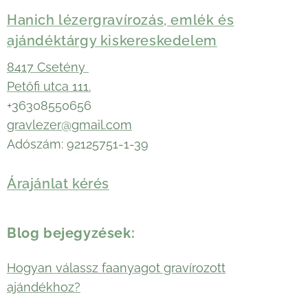
Hanich lézergravírozás, emlék és
ajándéktárgy kiskereskedelem
8417 Csetény
Petőfi utca 111.
+36308550656
gravlezer@gmail.com
Adószám: 92125751-1-39
Árajánlat kérés
Blog bejegyzések:
Hogyan válassz faanyagot gravírozott
ajándékhoz?