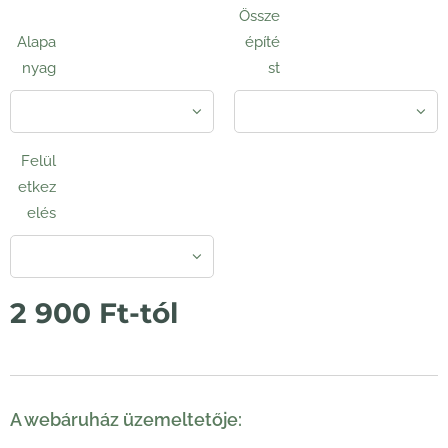
Össze
Alapa
építé
nyag
st
Felül
etkez
elés
2 900
Ft
-tól
A webáruház üzemeltetője: