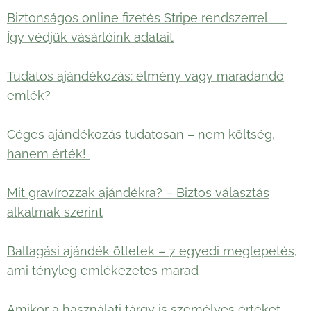
Biztonságos online fizetés Stripe rendszerrel 🛡️
Így védjük vásárlóink adatait
Tudatos ajándékozás: élmény vagy maradandó
emlék?
Céges ajándékozás tudatosan – nem költség,
hanem érték!
Mit gravírozzak ajándékra? – Biztos választás
alkalmak szerint
Ballagási ajándék ötletek – 7 egyedi meglepetés,
ami tényleg emlékezetes marad
Amikor a használati tárgy is személyes értéket