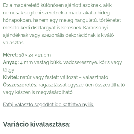
Ez a madáretető különösen ajánlott azoknak, akik
nemcsak segíteni szeretnék a madarakat a hideg
hónapokban, hanem egy meleg hangulatú, történetet
mesélő kerti dísztárgyat is keresnek. Karácsonyi
ajándéknak vagy szezonális dekorációnak is kiváló
választás.
Méret:
18 × 24 × 21 cm
Anyag:
4 mm vastag bükk, vadcseresznye, kőris vagy
tölgy
Kivitel:
natúr vagy festett változat – választható
Összeszerelés:
ragasztással egyszerűen összeállítható
vagy készen is megvásárolható.
Fafaj választó segédlet ide kattintva nyílik
Variáció kiválasztása: