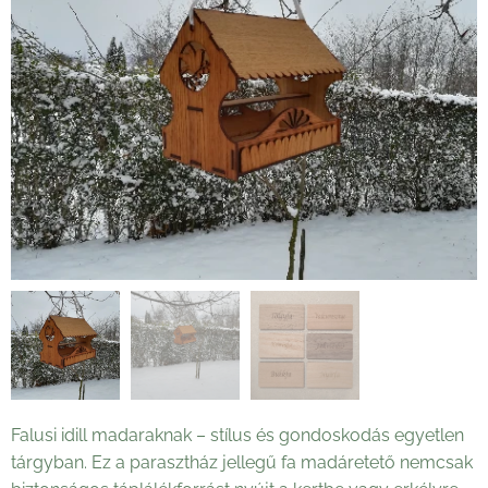
Falusi idill madaraknak – stílus és gondoskodás egyetlen
tárgyban. Ez a parasztház jellegű fa madáretető nemcsak