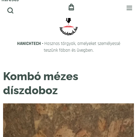
HANICHTECH -
Hasznos tárgyak, amelyeket személyessé
teszünk fában és üvegben.
Kombó mézes
díszdoboz