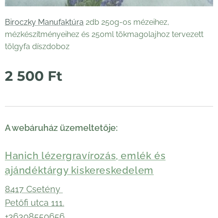
Biroczky Manufaktúra
2db 250g-os mézeihez,
mézkészítményeihez és 250ml tökmagolajhoz tervezett
tölgyfa díszdoboz
2 500
Ft
A webáruház üzemeltetője:
Hanich lézergravírozás, emlék és
ajándéktárgy kiskereskedelem
8417 Csetény
Petőfi utca 111.
+36308550656