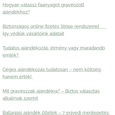
Hogyan válassz faanyagot gravírozott
ajándékhoz?
Biztonságos online fizetés Stripe rendszerrel 🛡️
Így védjük vásárlóink adatait
Tudatos ajándékozás: élmény vagy maradandó
emlék?
Céges ajándékozás tudatosan – nem költség,
hanem érték!
Mit gravírozzak ajándékra? – Biztos választás
alkalmak szerint
Ballagási ajándék ötletek – 7 egyedi meglepetés,