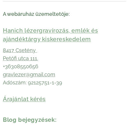
A webáruház üzemeltetője:
Hanich lézergravírozás, emlék és
ajándéktárgy kiskereskedelem
8417 Csetény
Petőfi utca 111.
+36308550656
gravlezer@gmail.com
Adószám: 92125751-1-39
Árajánlat kérés
Blog bejegyzések: