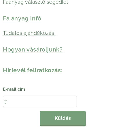
Faanyag választó segédlet
Fa anyag infó
Tudatos ajándékozás
Hogyan vásároljunk?
Hírlevél feliratkozás:
E-mail cím
Küldés