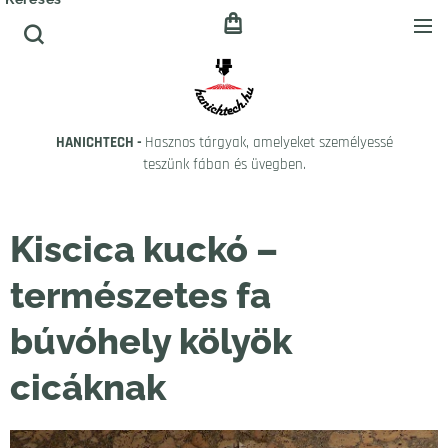
HANICHTECH -
Hasznos tárgyak, amelyeket személyessé
teszünk fában és üvegben.
Kiscica kuckó –
természetes fa
búvóhely kölyök
cicáknak