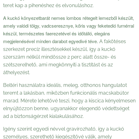
teret kap a pihenéshez és elvonuláshoz.
A kuckó könyezetbarát
nemes lombos rétegelt lemezből
készült,
amely
valódi tölgy, vadcseresznye, kőris vagy feketedió
furnérral
készül, természetes faerezetével és időtálló, elegáns
megjelenésével minden darabot egyedivé téve.
A fakötéses
szerkezet precíz illesztésekkel készül, így a kuckó
szerszám nélkül mindössze 2 perc alatt össze- és
szétszerelhető, ami megkönnyíti a tisztítást és az
áthelyezést.
Beltéri használatra ideális, meleg, otthonos hangulatot
teremt a lakásban, miközben funkcionális macskabútor
marad. Mérete lehetővé teszi, hogy a kiscica kényelmesen
elnyújtózzon benne, ugyanakkor elegendő védettséget
ad a biztonságérzet kialakulásához.
Igény szerint egyedi névvel gravírozható, így a kuckó
személyes, szerethető kiegészítővé válik, amely