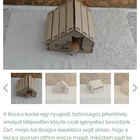
A Kiscica kuckó egy nyugodt, biztonságos pihenőhely,
amelyet kifejezetten kölyök cicák igényeihez terveztünk.
Zárt, mégis barátságos kialakítása segít abban, hogy a
kiscica gyorsan otthon érezze magát, miközben saját kis