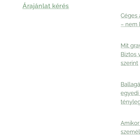
Árajánlat kérés
Céges 
– nem 
Mit gra
Biztos 
szerint
Ballagá
egyedi
tényle
Amikor 
személ