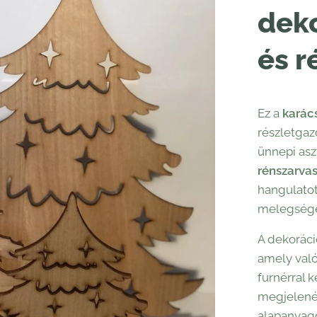
deko
és r
Ez a
karács
részletgaz
ünnepi asz
rénszarva
hangulatot
melegséget
A dekoráci
amely való
furnérral 
megjelenés
alapanyago