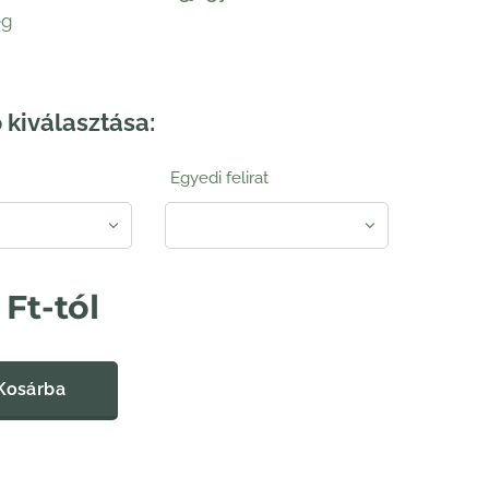
eg
 kiválasztása:
Egyedi felirat
Ft
-tól
Kosárba