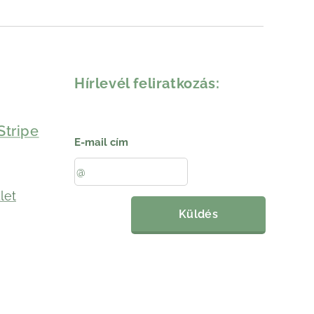
Hírlevél feliratkozás:
Stripe
E-mail cím
let
Küldés