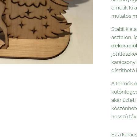
emelik ki a
mutatós m
Stabil kia
asztalon, í
dekoráció
jól illeszk
karácsonyi
díszíthető i
A termék
e
különleges
akár üzleti
köszönhető
hosszú táv
Ez a karác