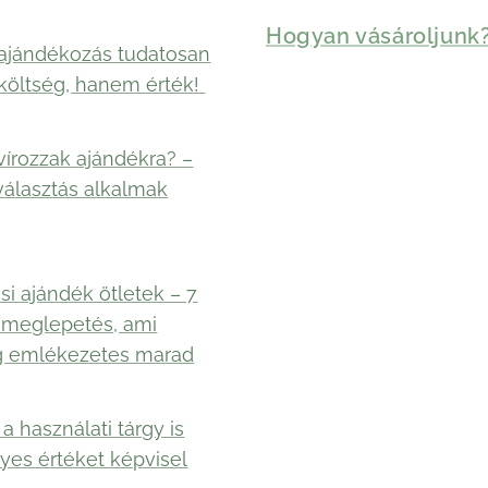
Hogyan vásároljunk
ajándékozás tudatosan
költség, hanem érték!
vírozzak ajándékra? –
választás alkalmak
si ajándék ötletek – 7
 meglepetés, ami
g emlékezetes marad
a használati tárgy is
yes értéket képvisel