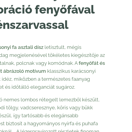
ráció fenyőfával
énszarvassal
onyi fa asztali dísz
letisztult, mégis
dag megjelenésével tökéletes kiegészítője az
talnak, polcnak vagy komódnak. A
fenyőfát és
st ábrázoló motívum
klasszikus karácsonyi
 idéz, miközben a természetes faanyag
 és időtálló eleganciát sugároz.
ó nemes lombos rétegelt lemezből készült,
di tölgy, vadcseresznye, kőris vagy bükk
készül, így tartósabb és elegánsabb
t biztosít a hagyományos nyírfa és puhafa
knál. A lézergravírozott részletek finoman