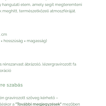
 hangulati elem, amely segít megteremteni
 meghitt, természetközeli atmoszféráját.
5 cm
 × hosszúság × magasság)
s rénszarvast ábrázoló, lézergravírozott fa
koráció
re szabás
én gravírozott szöveg kérhető –
éskor a
"További megjegyzések"
mezőben