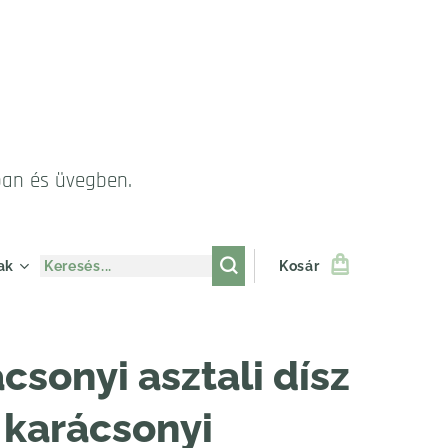
ban és üvegben.
ak
Kosár
csonyi asztali dísz
 karácsonyi