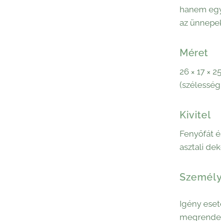
hanem egy
az ünnepek
Méret
26 × 17 × 2
(szélesség
Kivitel
Fenyőfát é
asztali de
Személy
Igény eset
megrendel