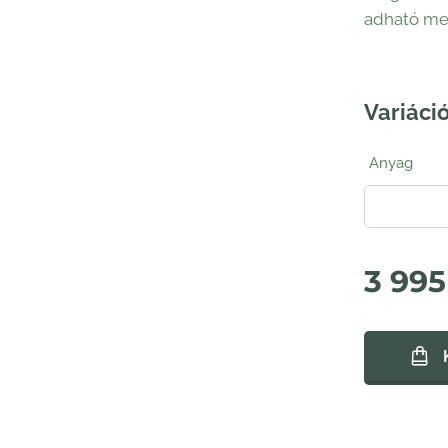
adható m
Variáció
Anyag
3 995