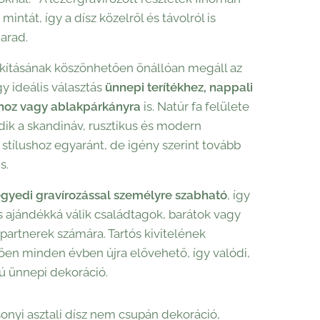
 mintát, így a dísz közelről és távolról is
arad.
lakításának köszönhetően önállóan megáll az
gy ideális választás
ünnepi terítékhez, nappali
hoz vagy ablakpárkányra
is. Natúr fa felülete
edik a skandináv, rusztikus és modern
 stílushoz egyaránt, de igény szerint tovább
s.
gyedi gravírozással személyre szabható
, így
 ajándékká válik családtagok, barátok vagy
 partnerek számára. Tartós kivitelének
en minden évben újra elővehető, így valódi,
ú ünnepi dekoráció.
sonyi asztali dísz nem csupán dekoráció,