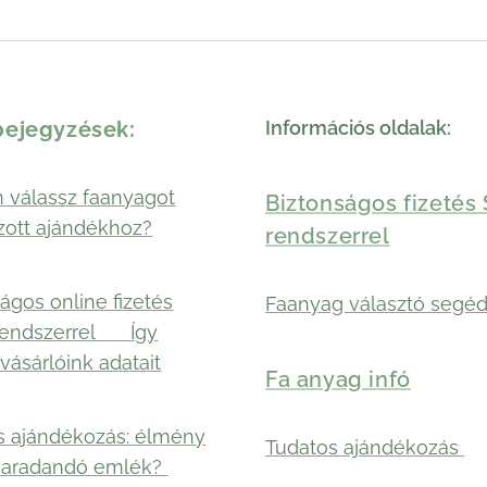
bejegyzések:
Információs oldalak:
 válassz faanyagot
Biztonságos fizetés 
zott ajándékhoz?
rendszerrel
ágos online fizetés
Faanyag választó segéd
rendszerrel 🛡️ Így
vásárlóink adatait
Fa anyag infó
s ajándékozás: élmény
Tudatos ajándékozás
maradandó emlék?