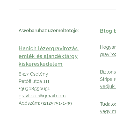
A webáruház üzemeltetője:
Blog 
Hogyan
Hanich lézergravírozás,
gravíro
emlék és ajándéktárgy
kiskereskedelem
Biztons
8417 Csetény
Stripe 
Petőfi utca 111.
védjük 
+36308550656
gravlezer@gmail.com
Adószám: 92125751-1-39
Tudato
vagy 