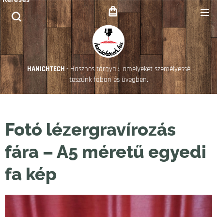
HANICHTECH -
Hasznos tárgyak, amelyeket személyessé
teszünk fában és üvegben.
Fotó lézergravírozás
fára – A5 méretű egyedi
fa kép