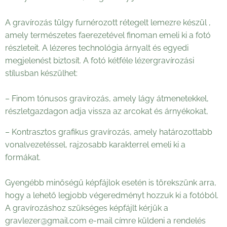
A gravírozás tülgy furnérozott rétegelt lemezre készül ,
amely természetes faerezetével finoman emeli ki a fotó
részleteit. A lézeres technológia árnyalt és egyedi
megjelenést biztosít. A fotó kétféle lézergravírozási
stílusban készülhet:
– Finom tónusos gravírozás, amely lágy átmenetekkel,
részletgazdagon adja vissza az arcokat és árnyékokat,
– Kontrasztos grafikus gravírozás, amely határozottabb
vonalvezetéssel, rajzosabb karakterrel emeli ki a
formákat.
Gyengébb minőségű képfájlok esetén is törekszünk arra,
hogy a lehető legjobb végeredményt hozzuk ki a fotóból.
A gravírozáshoz szükséges képfájlt kérjük a
gravlezer@gmail.com e-mail címre küldeni a rendelés