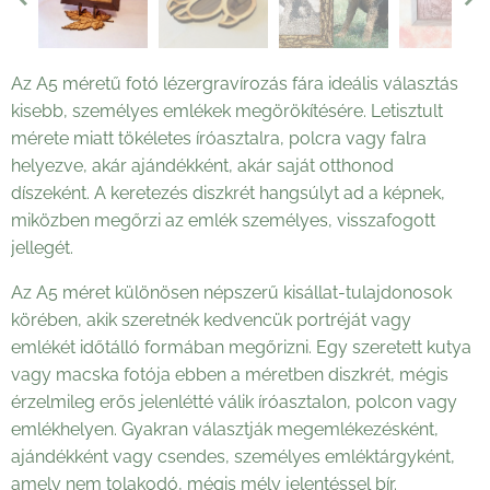
Az A5 méretű fotó lézergravírozás fára ideális választás
kisebb, személyes emlékek megörökítésére. Letisztult
mérete miatt tökéletes íróasztalra, polcra vagy falra
helyezve, akár ajándékként, akár saját otthonod
díszeként. A keretezés diszkrét hangsúlyt ad a képnek,
miközben megőrzi az emlék személyes, visszafogott
jellegét.
Az A5 méret különösen népszerű kisállat-tulajdonosok
körében, akik szeretnék kedvencük portréját vagy
emlékét időtálló formában megőrizni. Egy szeretett kutya
vagy macska fotója ebben a méretben diszkrét, mégis
érzelmileg erős jelenlétté válik íróasztalon, polcon vagy
emlékhelyen. Gyakran választják megemlékezésként,
ajándékként vagy csendes, személyes emléktárgyként,
amely nem tolakodó, mégis mély jelentéssel bír.