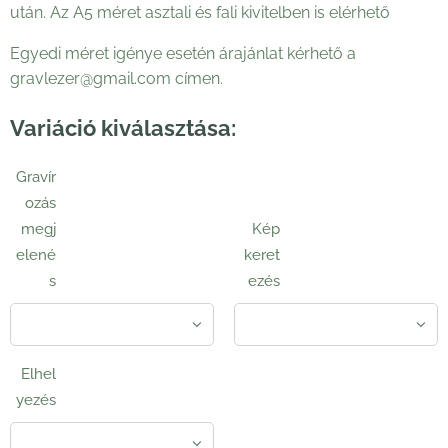
után. Az A5 méret asztali és fali kivitelben is elérhető
Egyedi méret igénye esetén árajánlat kérhető a
gravlezer@gmail.com címen.
Variáció kiválasztása:
Gravír
ozás
megj
Kép
elené
keret
s
ezés
Elhel
yezés