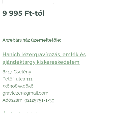
9 995
Ft
-tól
A webáruház üzemeltetője:
Hanich lézergravírozás, emlék és
ajándéktárgy kiskereskedelem
8417 Csetény
Petőfi utca 111.
+36308550656
gravlezer@gmail.com
Adószám: 92125751-1-39