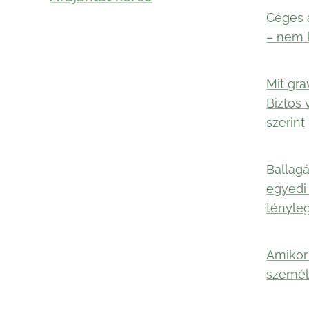
Céges 
– nem 
Mit gra
Biztos 
szerint
Ballagá
egyedi
tényle
Amikor 
személ