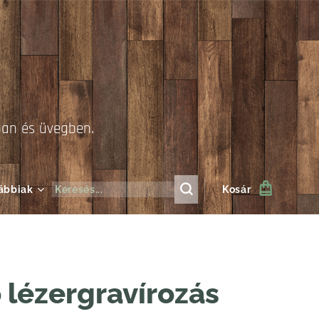
ban és üvegben.
ábbiak
Kosár
 lézergravírozás