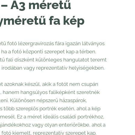
 – A3 méretű
yméretű fa kép
tű fotó lézergravírozás fára igazán látványos
ha a fotó központi szerepet kap a térben.
 fali díszként különleges hangulatot teremt
 irodában vagy reprezentatív helyiségekben.
t azoknak készül, akik a fotót nem csupán
, hanem hangsúlyos faliképként szeretnék
eni. Különösen népszerű házaspárok,
s több szereplős portrék esetén, ahol a kép
 mesél. Ez a méret ideális családi portrékhoz,
ajándékokhoz vagy olyan enteriőrökbe, ahol a
t fotó kiemelt, reprezentatív szerepet kap.