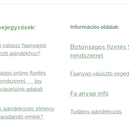
bejegyzések:
Információs oldalak:
 válassz faanyagot
Biztonságos fizetés 
zott ajándékhoz?
rendszerrel
ágos online fizetés
Faanyag választó segéd
rendszerrel 🛡️ Így
vásárlóink adatait
Fa anyag infó
s ajándékozás: élmény
Tudatos ajándékozás
maradandó emlék?