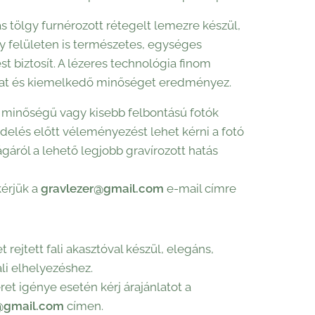
ás tölgy furnérozott rétegelt lemezre készül,
 felületen is természetes, egységes
t biztosít. A lézeres technológia finom
kat és kiemelkedő minőséget eredményez.
minőségű vagy kisebb felbontású fotók
delés előtt véleményezést lehet kérni a fotó
gáról a lehető legjobb gravírozott hatás
kérjük a
gravlezer@gmail.com
e-mail címre
 rejtett fali akasztóval készül, elegáns,
fali elhelyezéshez.
et igénye esetén kérj árajánlatot a
@gmail.com
címen.