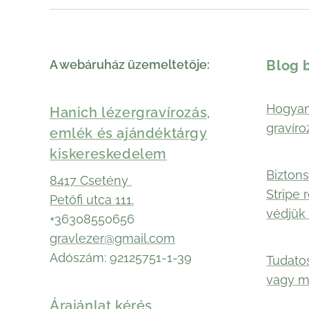
A webáruház üzemeltetője:
Blog 
Hogyan
Hanich lézergravírozás,
gravíro
emlék és ajándéktárgy
kiskereskedelem
Biztons
8417 Csetény
Stripe 
Petőfi utca 111.
védjük 
+36308550656
gravlezer@gmail.com
Adószám: 92125751-1-39
Tudato
vagy 
Árajánlat kérés