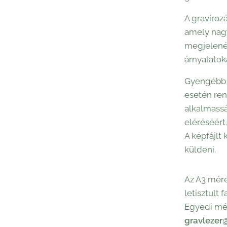
A gravíroz
amely nagy
megjelenés
árnyalato
Gyengébb 
esetén ren
alkalmassá
eléréséért.
A képfájlt 
küldeni.
Az A3 méret
letisztult 
Egyedi mér
gravlezer