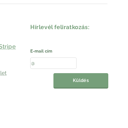
Hírlevél feliratkozás:
Stripe
E-mail cím
let
Küldés