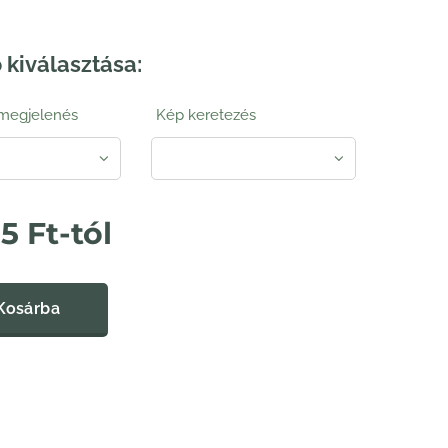
 kiválasztása:
 megjelenés
Kép keretezés
95
Ft
-tól
Kosárba