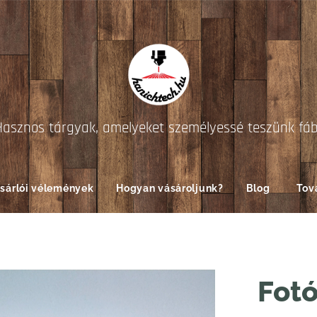
Hasznos tárgyak, amelyeket személyessé teszünk fá
sárlói vélemények
Hogyan vásároljunk?
Blog
Tov
Fotó