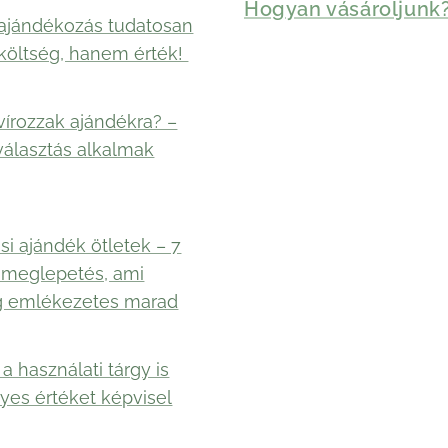
Hogyan vásároljunk
ajándékozás tudatosan
költség, hanem érték!
vírozzak ajándékra? –
választás alkalmak
si ajándék ötletek – 7
 meglepetés, ami
g emlékezetes marad
a használati tárgy is
yes értéket képvisel