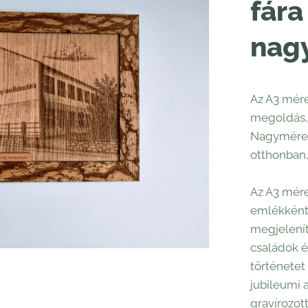
fára
nag
Az A3 mére
megoldás, 
Nagyméretű
otthonban,
Az A3 mére
emlékként
megjelenít
családok é
történetet
jubileumi 
gravírozot