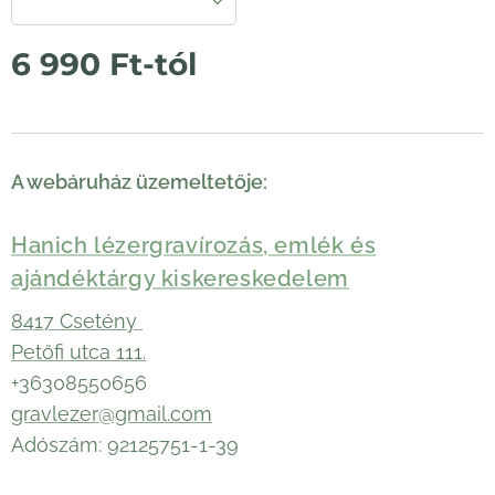
6 990
Ft
-tól
A webáruház üzemeltetője:
Hanich lézergravírozás, emlék és
ajándéktárgy kiskereskedelem
8417 Csetény
Petőfi utca 111.
+36308550656
gravlezer@gmail.com
Adószám: 92125751-1-39