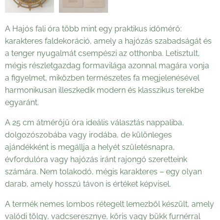
A Hajós fali óra több mint egy praktikus időmérő:
karakteres faldekoráció, amely a hajózás szabadságát és
a tenger nyugalmát csempészi az otthonba. Letisztult,
mégis részletgazdag formavilága azonnal magára vonja
a figyelmet, miközben természetes fa megjelenésével
harmonikusan illeszkedik modern és klasszikus terekbe
egyaránt.
A 25 cm átmérőjű óra ideális választás nappaliba,
dolgozószobába vagy irodába, de különleges
ajándékként is megállja a helyét születésnapra,
évfordulóra vagy hajózás iránt rajongó szeretteink
számára. Nem tolakodó, mégis karakteres – egy olyan
darab, amely hosszú távon is értéket képvisel.
A termék nemes lombos rétegelt lemezből készült, amely
valódi tölgy, vadcseresznye, kőris vagy bükk furnérral