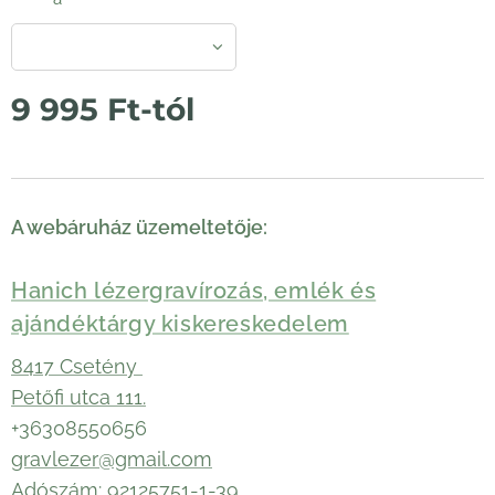
9 995
Ft
-tól
A webáruház üzemeltetője:
Hanich lézergravírozás, emlék és
ajándéktárgy kiskereskedelem
8417 Csetény
Petőfi utca 111.
+36308550656
gravlezer@gmail.com
Adószám: 92125751-1-39