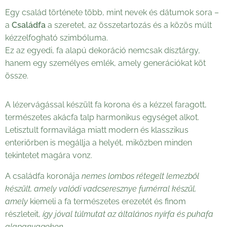
Egy család története több, mint nevek és dátumok sora –
a
Családfa
a szeretet, az összetartozás és a közös múlt
kézzelfogható szimbóluma.
Ez az egyedi, fa alapú dekoráció nemcsak dísztárgy,
hanem egy személyes emlék, amely generációkat köt
össze.
A lézervágással készült fa korona és a kézzel faragott,
természetes akácfa talp harmonikus egységet alkot.
Letisztult formavilága miatt modern és klasszikus
enteriőrben is megállja a helyét, miközben minden
tekintetet magára vonz.
A családfa koronája
nemes lombos rétegelt lemezből
készült, amely valódi vadcseresznye furnérral készül,
amely
kiemeli a fa természetes erezetét és finom
részleteit,
így jóval túlmutat az általános nyírfa és puhafa
alapanyagokon.