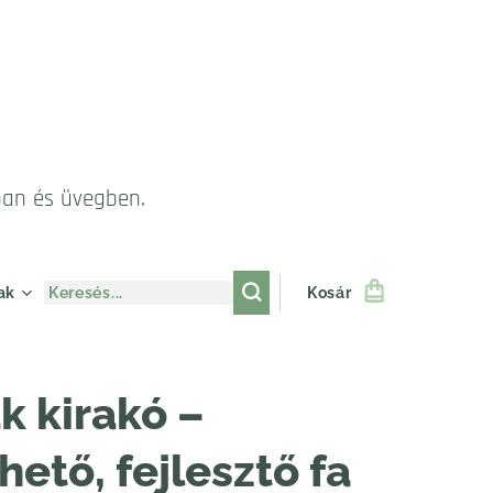
ban és üvegben.
ak
Kosár
k kirakó –
hető, fejlesztő fa