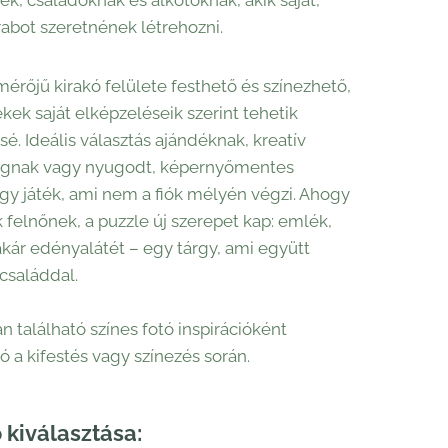
k, családoknak és alkotóknak, akik saját,
abot szeretnének létrehozni.
mérőjű kirakó felülete festhető és színezhető,
ekek saját elképzeléseik szerint tehetik
é. Ideális választás ajándéknak, kreatív
ságnak vagy nyugodt, képernyőmentes
Egy játék, ami nem a fiók mélyén végzi. Ahogy
 felnőnek, a puzzle új szerepet kap: emlék,
akár edényalátét – egy tárgy, ami együtt
 családdal.
n található színes fotó inspirációként
ó a kifestés vagy színezés során.
 kiválasztása: