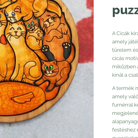
puz
A Cicák ki
amely játé
türelem és
cicás motí
miközben a
kínál a csa
A termék n
amely való
furnérral 
megjelenés
alapanyago
festéshez é