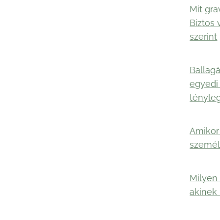
Mit gra
Biztos 
szerint
Ballagá
egyedi
tényle
Amikor 
személ
Milyen 
akinek