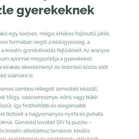
zle gyerekeknek
rakó egy kedves, mégis értékes fejlesztő játék,
kos formában segíti a kézügyesség, a
 a kreatív gondolkodás fejlődését. Az aranyos
vum azonnal megszólítja a gyerekeket,
 kirakás sikerélményt és örömteli közös időt
lád számára is.
emes lombos rétegelt lemezből készült,
di tölgy, vadcseresznye, kőris vagy bükk
készül, így festhetőbb és elegánsabb
t biztosít a hagyományos nyírfa és puhafa
knál. Gondold tovább! DIY fa puzzle –
s kreatív alkotáshoz tervezve. Ideális