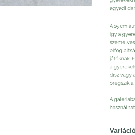
gyerekekne
egyedi dar
A 15 cm át
így a gyer
személyess
elfoglalt
játéknak. 
a gyerekek
dísz vagy 
öregszik a
A galériába
használhat
Variáció