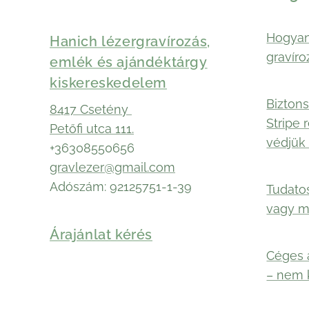
Hogyan
Hanich lézergravírozás,
gravíro
emlék és ajándéktárgy
kiskereskedelem
Biztons
8417 Csetény
Stripe 
Petőfi utca 111.
védjük 
+36308550656
gravlezer@gmail.com
Adószám: 92125751-1-39
Tudato
vagy 
Árajánlat kérés
Céges 
– nem 