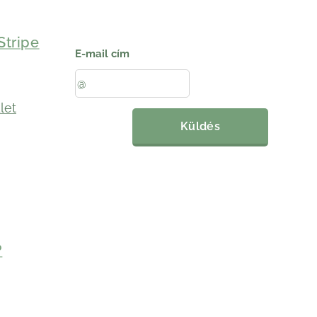
Stripe
E-mail cím
let
Küldés
?