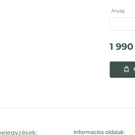
Anyag
1 990
bejegyzések:
Információs oldalak: