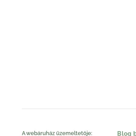
A webáruház üzemeltetője:
Blog 