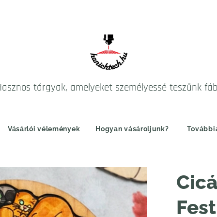
Hasznos tárgyak, amelyeket személyessé teszünk fá
Vásárlói vélemények
Hogyan vásároljunk?
További
Cicá
Fest