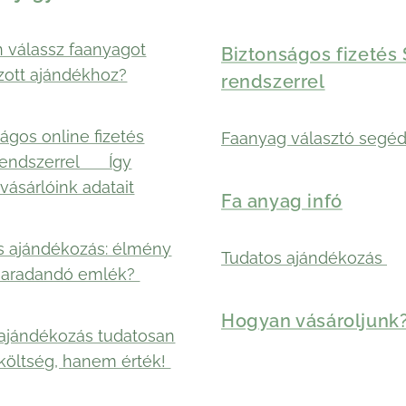
 válassz faanyagot
Biztonságos fizetés 
zott ajándékhoz?
rendszerrel
ágos online fizetés
Faanyag választó segéd
rendszerrel 🛡️ Így
vásárlóink adatait
Fa anyag infó
s ajándékozás: élmény
Tudatos ajándékozás
maradandó emlék?
Hogyan vásároljunk
ajándékozás tudatosan
költség, hanem érték!