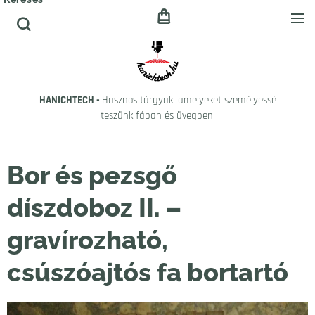
HANICHTECH -
Hasznos tárgyak, amelyeket személyessé
teszünk fában és üvegben.
Bor és pezsgő
díszdoboz II. –
gravírozható,
csúszóajtós fa bortartó