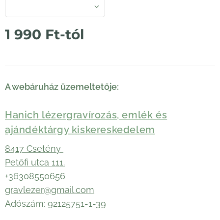
1 990
Ft
-tól
A webáruház üzemeltetője:
Hanich lézergravírozás, emlék és
ajándéktárgy kiskereskedelem
8417 Csetény
Petőfi utca 111.
+36308550656
gravlezer@gmail.com
Adószám: 92125751-1-39