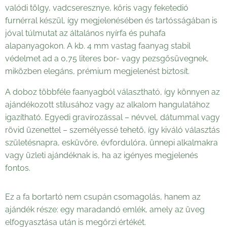
valódi tölgy, vadcseresznye, kőris vagy feketedió
furnérral készül, így megjelenésében és tartósságában is
jóval túlmutat az általános nyírfa és puhafa
alapanyagokon. A kb. 4 mm vastag faanyag stabil
védelmet ad a 0,75 literes bor- vagy pezsgősüvegnek,
miközben elegáns, prémium megjelenést biztosít.
A doboz többféle faanyagból választható, így könnyen az
ajándékozott stílusához vagy az alkalom hangulatához
igazítható. Egyedi gravírozással – névvel, dátummal vagy
rövid üzenettel – személyessé tehető, így kiváló választás
születésnapra, esküvőre, évfordulóra, ünnepi alkalmakra
vagy üzleti ajándéknak is, ha az igényes megjelenés
fontos.
Ez a fa bortartó nem csupán csomagolás, hanem az
ajándék része: egy maradandó emlék, amely az üveg
elfogyasztása után is megőrzi értékét.