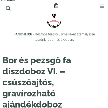
HANICHTECH -
Hasznos tárgyak, amelyeket személyessé
teszünk fában és üvegben.
Bor és pezsgő fa
díszdoboz VI. –
csúszóajtós,
gravírozható
ajándékdoboz