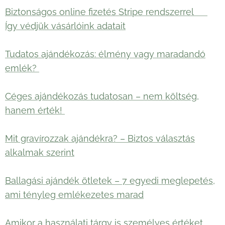
Biztonságos online fizetés Stripe rendszerrel 🛡️
Így védjük vásárlóink adatait
Tudatos ajándékozás: élmény vagy maradandó
emlék?
Céges ajándékozás tudatosan – nem költség,
hanem érték!
Mit gravírozzak ajándékra? – Biztos választás
alkalmak szerint
Ballagási ajándék ötletek – 7 egyedi meglepetés,
ami tényleg emlékezetes marad
Amikor a használati tárgy is személyes értéket