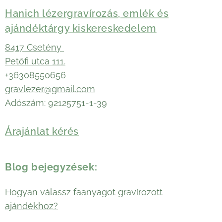
Hanich lézergravírozás, emlék és
ajándéktárgy kiskereskedelem
8417 Csetény
Petőfi utca 111.
+36308550656
gravlezer@gmail.com
Adószám: 92125751-1-39
Árajánlat kérés
Blog bejegyzések:
Hogyan válassz faanyagot gravírozott
ajándékhoz?