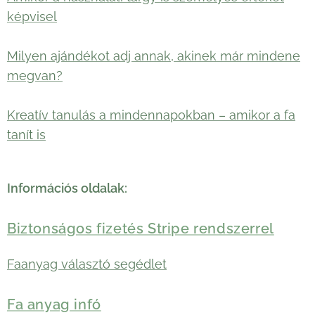
képvisel
Milyen ajándékot adj annak, akinek már mindene
megvan?
Kreatív tanulás a mindennapokban – amikor a fa
tanít is
Információs oldalak:
Biztonságos fizetés Stripe rendszerrel
Faanyag választó segédlet
Fa anyag infó