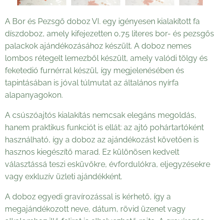
A Bor és Pezsgő doboz VI. egy igényesen kialakított fa
díszdoboz, amely kifejezetten 0,75 literes bor- és pezsgős
palackok ajándékozásához készült. A doboz nemes
lombos rétegelt lemezből készült, amely valódi tölgy és
feketedió furnérral készül, így megjelenésében és
tapintásában is jóval túlmutat az általános nyírfa
alapanyagokon.
A csúszóajtós kialakítás nemcsak elegáns megoldás,
hanem praktikus funkciót is ellát: az ajtó pohártartóként
használható, így a doboz az ajándékozást követően is
hasznos kiegészítő marad. Ez különösen kedvelt
választássá teszi esküvőkre, évfordulókra, eljegyzésekre
vagy exkluzív üzleti ajándékként.
A doboz egyedi gravírozással is kérhető, így a
megajándékozott neve, dátum, rövid üzenet vagy