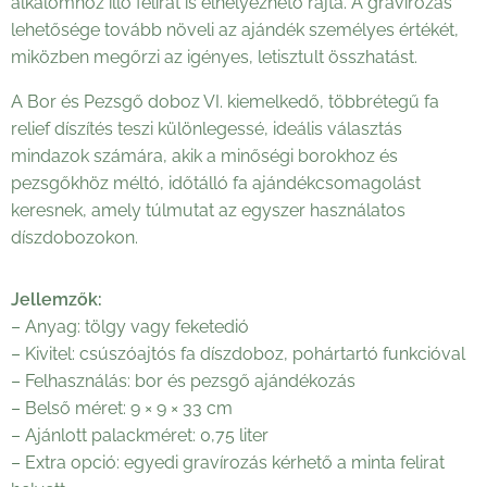
alkalomhoz illő felirat is elhelyezhető rajta. A gravírozás
lehetősége tovább növeli az ajándék személyes értékét,
miközben megőrzi az igényes, letisztult összhatást.
A Bor és Pezsgő doboz VI. kiemelkedő, többrétegű fa
relief díszítés teszi különlegessé, ideális választás
mindazok számára, akik a minőségi borokhoz és
pezsgőkhöz méltó, időtálló fa ajándékcsomagolást
keresnek, amely túlmutat az egyszer használatos
díszdobozokon.
Jellemzők:
– Anyag: tölgy vagy feketedió
– Kivitel: csúszóajtós fa díszdoboz, pohártartó funkcióval
– Felhasználás: bor és pezsgő ajándékozás
– Belső méret: 9 × 9 × 33 cm
– Ajánlott palackméret: 0,75 liter
– Extra opció: egyedi gravírozás kérhető a minta felirat