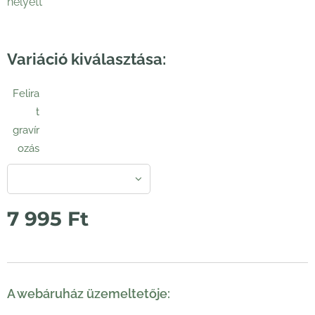
helyett
Variáció kiválasztása:
Felira
t
gravír
ozás
7 995
Ft
A webáruház üzemeltetője: