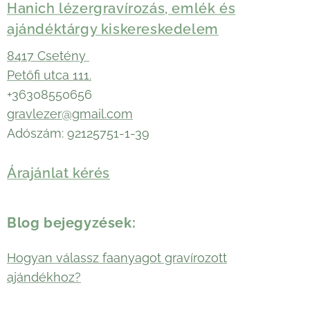
Hanich lézergravírozás, emlék és
ajándéktárgy kiskereskedelem
8417 Csetény
Petőfi utca 111.
+36308550656
gravlezer@gmail.com
Adószám: 92125751-1-39
Árajánlat kérés
Blog bejegyzések:
Hogyan válassz faanyagot gravírozott
ajándékhoz?