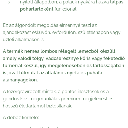
nyitott állapotban, a palack nyakára húzva
talpas
pohártartóként
funkcionál
Ez az átgondolt megoldás élménnyé teszi az
ajándékozást esküvőn, évfordulón, születésnapon vagy
üzleti alkalmakon is.
A termék nemes lombos rétegelt lemezből készült,
amely valódi tölgy, vadcseresznye kőris vagy feketedió
furnérral készül, így megjelenésében és tartósságában
is jóval túlmutat az általános nyírfa és puhafa
alapanyagokon.
A lézergravírozott minták, a pontos illesztések és a
gondos kézi megmunkálás prémium megjelenést és
hosszú élettartamot biztosítanak.
A doboz kérhető: