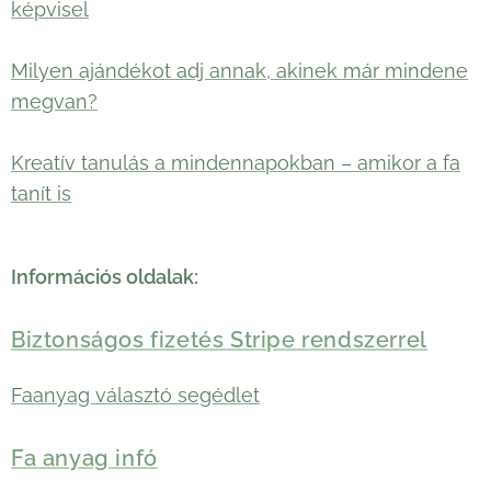
képvisel
Milyen ajándékot adj annak, akinek már mindene
megvan?
Kreatív tanulás a mindennapokban – amikor a fa
tanít is
Információs oldalak:
Biztonságos fizetés Stripe rendszerrel
Faanyag választó segédlet
Fa anyag infó