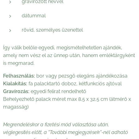
gravírozott névvel
dátummal
rövid, személyes üzenettel
Így válik belőle egyedi, megismételhetetlen ajándék,
amely nem vész el az ünnep után, hanem emléktárgyként
is megmarad.
Felhasználás:
bor vagy pezsgő elegáns ajándékozása
Kialakítás:
fa palacktartó doboz, kétfunkciós ajtóval
Gravírozás:
egyedi felirat rendelhető
Behelyezhető palack méret max 8,5 x 32,5 cm (átmérő x
magasság)
Megrendeléskor a fizetési mód választása után,
véglegesítés előtt, a "További megjegyzések"-nél adható