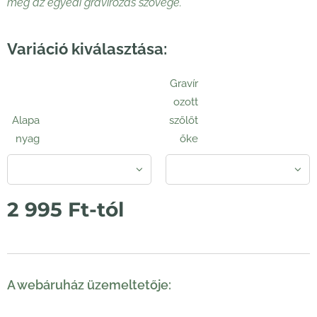
meg az egyedi gravírozás szövege.
Variáció kiválasztása:
Gravír
ozott
Alapa
szőlőt
nyag
őke
2 995
Ft
-tól
A webáruház üzemeltetője: