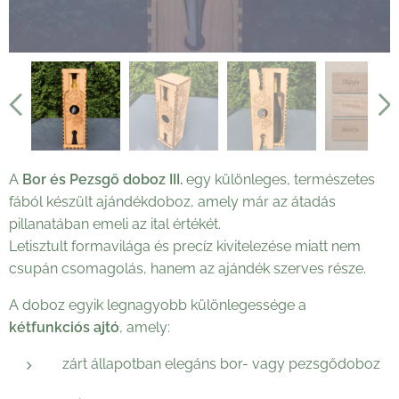
A
Bor és Pezsgő doboz III.
egy különleges, természetes
fából készült ajándékdoboz, amely már az átadás
pillanatában emeli az ital értékét.
Letisztult formavilága és precíz kivitelezése miatt nem
csupán csomagolás, hanem az ajándék szerves része.
A doboz egyik legnagyobb különlegessége a
kétfunkciós ajtó
, amely:
zárt állapotban elegáns bor- vagy pezsgődoboz